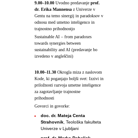
9.00–10.00
Uvodno predavanje
prof.
dr. Erika Mannensa
z Univerze v
Gentu na temo sinergij in paradoksov v
odnosu med umetno inteligenco in
trajnostno prihodnostjo
Sustainable AI – from paradoxes
towards synergies between
sustainability and AI (predavanje bo
izvedeno v angleščini)
10.00–11.30
Okrogla miza z naslovom
Kode, ki poganjajo boljši svet: Izzivi in
priložnosti razvoja umetne inteligence
za zagotavljanje trajnostne
prihodnosti
Govorci in govorke:
doc. dr. Mateja Centa
Strahovnik
, Teološka fakulteta
Univerze v Ljubljani