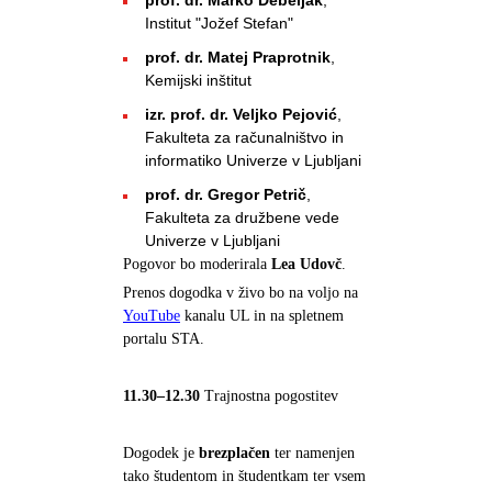
prof. dr. Marko Debeljak
,
Institut "Jožef Stefan"
prof. dr. Matej Praprotnik
,
Kemijski inštitut
izr. prof. dr. Veljko Pejović
,
Fakulteta za računalništvo in
informatiko Univerze v Ljubljani
prof. dr. Gregor Petrič
,
Fakulteta za družbene vede
Univerze v Ljubljani
Pogovor bo moderirala
Lea Udovč
.
Prenos dogodka v živo bo na voljo na
YouTube
kanalu UL in na spletnem
portalu STA.
11.30–12.30
Trajnostna pogostitev
Dogodek je
brezplačen
ter namenjen
tako študentom in študentkam ter vsem