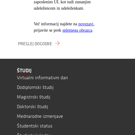
zaposlenim UL kot tudi zunanjim
udeležencem in udeleženkam.
Več informacij najdete na
povezavi
,
prijavite se prek
spletnega obrazca
.
PREGLEJ DOGODKE
ŠTUDIJ
Virtualni informativni dan
Dodiplomski študij
Magistrski študij
Doktorski študij
Mednarodne izmenjave
Študentski status