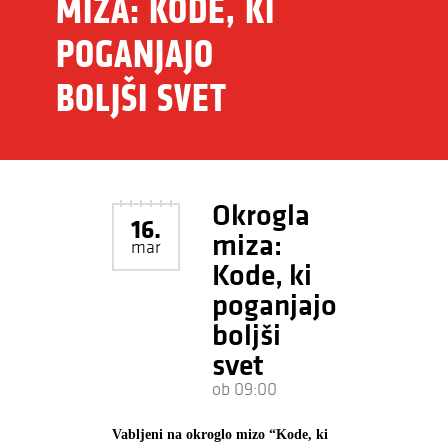
MIZA: KODE, KI
POGANJAJO
BOLJŠI SVET
Okrogla
16.
miza:
mar
Kode, ki
poganjajo
boljši
svet
ob 09:00
Vabljeni na okroglo mizo “Kode, ki