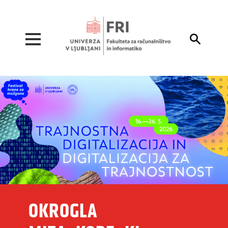
Pojdi na vsebino

OKROGLA