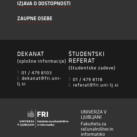
IZJAVA O DOSTOPNOSTI
ZAUPNE OSEBE
DEKANAT
ŠTUDENTSKI
REFERAT
(splošne informacije)
(študentske zadeve)
01 / 479 8103
T:
dekanat@fri.uni-
E:
01 / 479 8118
T:
lj.si
referat@fri.uni-lj.si
E:
UNIVERZA V
LJUBLJANI
Fakulteta za
računalništvo in
informatiko