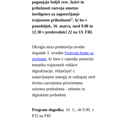
poganjajo boljši svet: Izzivi in
priložnosti razvoja umetne
inteligence za zagotavljanje
trajnostne prihodnosti”, ki bo v
ponedeljek, 16. marca, med 9.00 in
12.30 v predavalnici 22 na UL FRI.
Okrogla miza predstavlja uvodni
dogodek 3. izvedbe
Festivala hrane za
možgane
, ki letos v ospredje postavlja
tematiko trajnostnih vidikov
digitalizacije, vključujoč z
naslavljanjem sinergij in razhajanj med
dvema razvojnima prioritetama
oziroma prehodoma - zelenim in
digitalnim prehodom
Program dogodka
, 16. 3., ob 9.00, v
P22 na FRI: