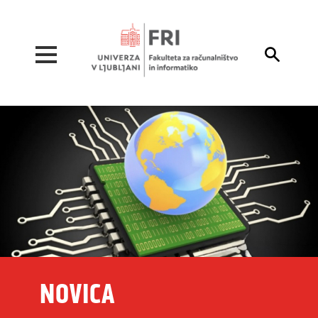
Pojdi na vsebino

NOVICA