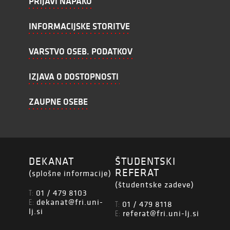
PRIJAVI NAPAKO
INFORMACIJSKE STORITVE
VARSTVO OSEB. PODATKOV
IZJAVA O DOSTOPNOSTI
ZAUPNE OSEBE
DEKANAT
ŠTUDENTSKI
REFERAT
(splošne informacije)
(študentske zadeve)
01 / 479 8103
T:
dekanat@fri.uni-
E:
01 / 479 8118
T:
lj.si
referat@fri.uni-lj.si
E: