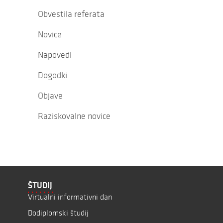
Obvestila referata
Novice
Napovedi
Dogodki
Objave
Raziskovalne novice
ŠTUDIJ
Virtualni informativni dan
Dodiplomski študij