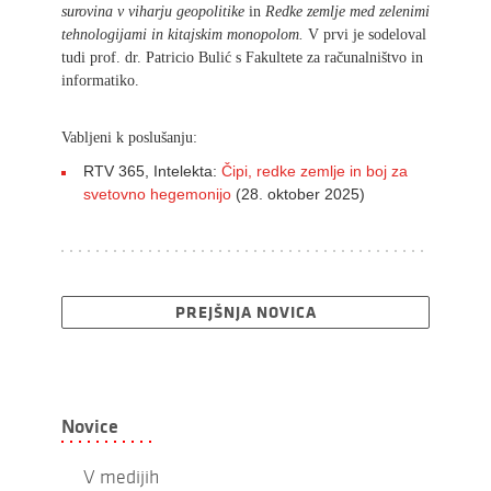
surovina v viharju geopolitike
in
Redke zemlje med zelenimi
tehnologijami in kitajskim monopolom.
V prvi je sodeloval
tudi prof. dr. Patricio Bulić s Fakultete za računalništvo in
informatiko.
Vabljeni k poslušanju:
RTV 365, Intelekta:
Čipi, redke zemlje in boj za
svetovno hegemonijo
(28. oktober 2025)
PREJŠNJA NOVICA
Novice
V medijih