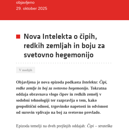
objavljeno
29. oktober 2025
Nova Intelekta o čipih,
redkih zemljah in boju za
svetovno hegemonijo
V medijih
Objavljena je nova epizoda podkasta
Intelekta
:
Čipi,
redke zemlje in boj za svetovno hegemonijo.
Tokratna
oddaja obravnava vlogo čipov in redkih zemelj v
sodobni tehnologiji ter razpravlja o tem, kako
geopolitični odnosi, trgovinske napetosti in odvisnost
od surovin vplivajo na boj za svetovno prevlado.
Epizoda temelji na dveh prejšnjih oddajah:
Čipi – strateška