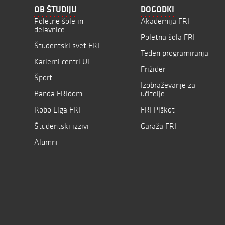
OB ŠTUDIJU
DOGODKI
Poletne šole in
Akademija FRI
delavnice
Poletna šola FRI
Študentski svet FRI
Teden programiranja
Karierni centri UL
Frižider
Šport
Izobraževanje za
Banda FRIdom
učitelje
Robo Liga FRI
FRI Piškot
Študentski izzivi
Garaža FRI
Alumni