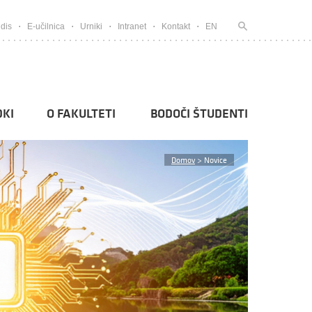
dis
E-učilnica
Urniki
Intranet
Kontakt
EN
KI
O FAKULTETI
BODOČI ŠTUDENTI
Domov
>
Novice