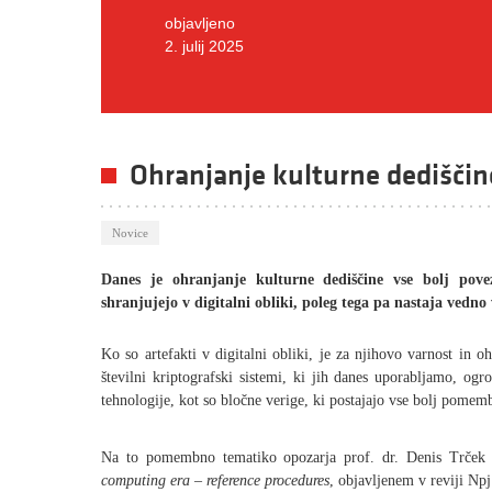
objavljeno
2. julij 2025
Ohranjanje kulturne dediščin
Novice
Danes je ohranjanje kulturne dediščine vse bolj poveza
shranjujejo v digitalni obliki, poleg tega pa nastaja vedno 
Ko so artefakti v digitalni obliki, je za njihovo varnost in o
številni kriptografski sistemi, ki jih danes uporabljamo, o
tehnologije, kot so bločne verige, ki postajajo vse bolj pomem
Na to pomembno tematiko opozarja prof. dr. Denis Trček
computing era – reference procedures
, objavljenem v reviji Npj