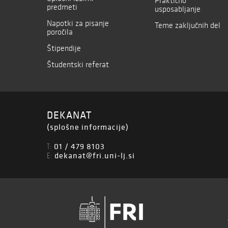
Praktično
predmeti
usposabljanje
Napotki za pisanje
Teme zaključnih del
poročila
Štipendije
Študentski referat
DEKANAT
(splošne informacije)
01 / 479 8103
T:
dekanat@fri.uni-lj.si
E: