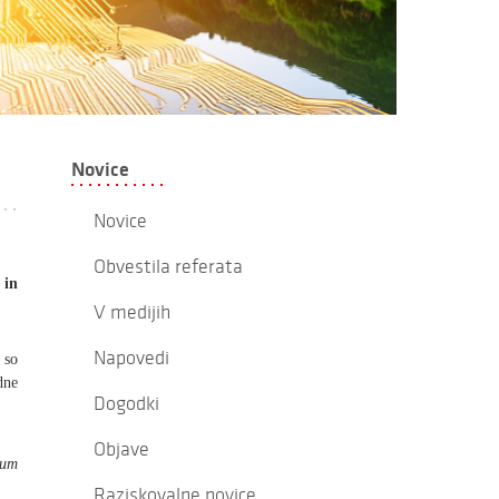
Novice
Novice
Obvestila referata
 in
V medijih
Napovedi
 so
dne
Dogodki
Objave
tum
Raziskovalne novice