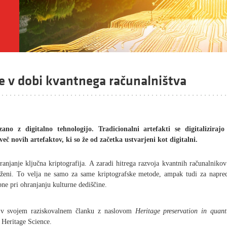
e v dobi kvantnega računalništva
no z digitalno tehnologijo. Tradicionalni artefakti se digitalizirajo
več novih artefaktov, ki so že od začetka ustvarjeni kot digitalni.
hranjanje ključna kriptografija. A zaradi hitrega razvoja kvantnih računalnikov
groženi. To velja ne samo za same kriptografske metode, ampak tudi za napre
bne pri ohranjanju kulturne dediščine.
 v svojem raziskovalnem članku z naslovom
Heritage preservation in quan
 Heritage Science.