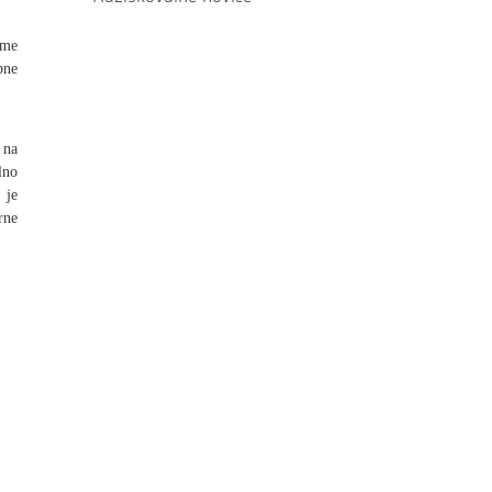
gme
bne
 na
lno
 je
rne