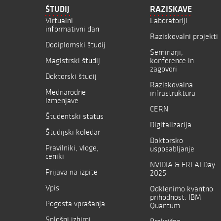
ŠTUDIJ
RAZISKAVE
Virtualni
Laboratoriji
informativni dan
Raziskovalni projekti
Dodiplomski študij
Seminarji,
Magistrski študij
konference in
zagovori
Doktorski študij
Raziskovalna
Mednarodne
infrastruktura
izmenjave
CERN
Študentski status
Digitalizacija
Študijski koledar
Doktorsko
Pravilniki, vloge,
usposabljanje
ceniki
NVIDIA & FRI AI Day
Prijava na izpite
2025
Vpis
Odklenimo kvantno
prihodnost: IBM
Pogosta vprašanja
Quantum
Splošni izbirni