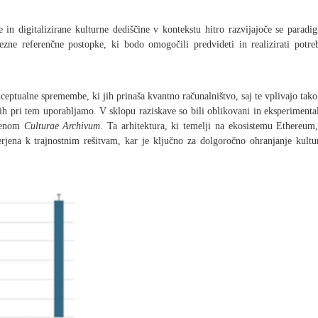
e in digitalizirane kulturne dediščine v kontekstu hitro razvijajoče se paradi
ezne referenčne postopke, ki bodo omogočili predvideti in realizirati potre
eptualne spremembe, ki jih prinaša kvantno računalništvo, saj te vplivajo tako
jih pri tem uporabljamo. V sklopu raziskave so bili oblikovani in eksperimenta
imenom
Culturae Archivum
. Ta arhitektura, ki temelji na ekosistemu Ethereum,
erjena k trajnostnim rešitvam, kar je ključno za dolgoročno ohranjanje kultu