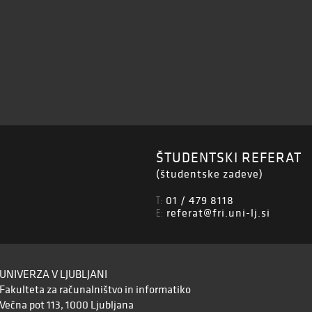
ŠTUDENTSKI REFERAT
(študentske zadeve)
01 / 479 8118
T:
referat@fri.uni-lj.si
E:
UNIVERZA V LJUBLJANI
Fakulteta za računalništvo in informatiko
Večna pot 113, 1000 Ljubljana