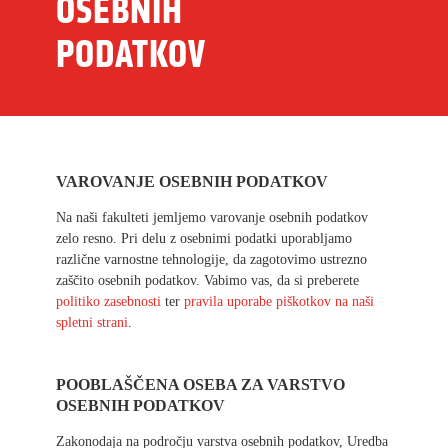
OSEBNIH
PODATKOV
VAROVANJE OSEBNIH PODATKOV
Na naši fakulteti jemljemo varovanje osebnih podatkov
zelo resno. Pri delu z osebnimi podatki uporabljamo
različne varnostne tehnologije, da zagotovimo ustrezno
zaščito osebnih podatkov. Vabimo vas, da si preberete
politiko zasebnosti
ter
pravila uporabe piškotkov na naši
spletni strani
.
POOBLAŠČENA OSEBA ZA VARSTVO
OSEBNIH PODATKOV
Zakonodaja na področju varstva osebnih podatkov, Uredba