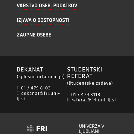
VARSTVO OSEB. PODATKOV
IZJAVA O DOSTOPNOSTI
ZAUPNE OSEBE
DEKANAT
ŠTUDENTSKI
REFERAT
(splošne informacije)
(študentske zadeve)
01 / 479 8103
T:
dekanat@fri.uni-
E:
01 / 479 8118
T:
lj.si
referat@fri.uni-lj.si
E:
UNIVERZA V
LJUBLJANI