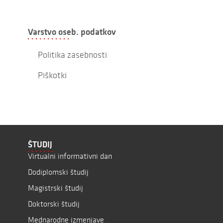
Varstvo oseb. podatkov
Politika zasebnosti
Piškotki
ŠTUDIJ
Virtualni informativni dan
Dodiplomski študij
Magistrski študij
Doktorski študij
Mednarodne izmenjave