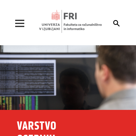
Pojdi na vsebino

VARSTVO