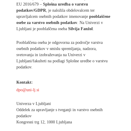
EU 2016/679 –
Splošna uredba o varstvu
podatkov/GDPR
, je naložila obdelovalcem ter
upravljalcem osebnih podatkov imenovanje
pooblaščene
osebe za varstvo osebnih podatkov
. Na Univerzi v
Ljubljani je pooblaščena oseba
Silvija Fanžol
.
Pooblaščena oseba je odgovorna za področje varstva
osebnih podatkov v smislu spremljanja, nadzora,
svetovanja in izobraževanja na Univerzi v
Ljubljani/fakulteti na podlagi Splošne uredbe o varstvu
podatkov.
Kontakt:
dpo@uni-lj.si
​Univerza v Ljubljani
Oddelek za upravljanje s tveganji in varstvo osebnih
podatkov
Kongresni trg 12, 1000 Ljubljana