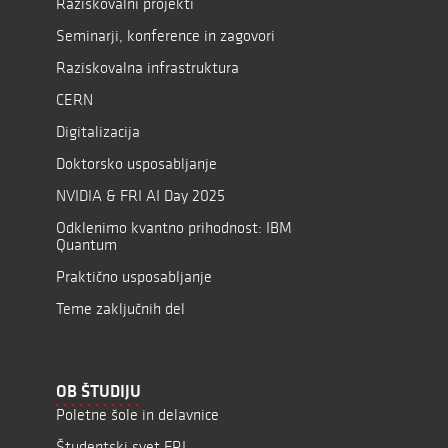
Raziskovalni projekti
Seminarji, konference in zagovori
Raziskovalna infrastruktura
CERN
Digitalizacija
Doktorsko usposabljanje
NVIDIA & FRI AI Day 2025
Odklenimo kvantno prihodnost: IBM
Quantum
Praktično usposabljanje
Teme zaključnih del
OB ŠTUDIJU
Poletne šole in delavnice
Študentski svet FRI