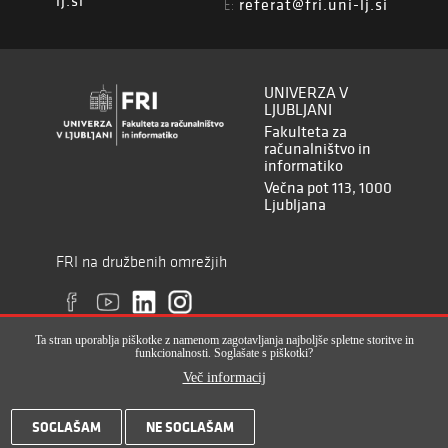
lj.si
referat@fri.uni-lj.si
E:
UNIVERZA V
LJUBLJANI
Fakulteta za
računalništvo in
informatiko
Večna pot 113, 1000
Ljubljana
FRI na družbenih omrežjih
Ta stran uporablja piškotke z namenom zagotavljanja najboljše spletne storitve in
funkcionalnosti. Soglašate s piškotki?
Več informacij
Vse pravice pridržane © Fakulteta za računalništvo in informatiko (ISSN
SOGLAŠAM
NE SOGLAŠAM
2820-2961), 2017-2022