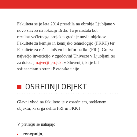
Fakulteta se je leta 2014 preselila na obrobje Ljubljane v
novo stavbo na lokaciji Brdo. Ta je nastala kot
rezultat večletnega projekta gradnje novih objektov
Fakultete za kemijo in kemijsko tehnologijo (FKKT) ter
Fakultete za računalništvo in informatiko (FRI). Gre za
največjo investicijo v zgodovini Univerze v Ljubljani ter
za dotedaj
največji projekt
v Sloveniji, ki je bil
sofinanciran s strani Evropske unije.
OSREDNJI OBJEKT
Glavni vhod na fakulteto je v osrednjem, steklenem
objektu, ki si ga delita FRI in FKKT.
V pritličju se nahajajo:
recepcija
,