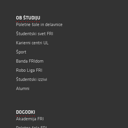
OB ŠTUDIJU
Poletne šole in delavnice
Študentski svet FRI
Karierni centri UL
Šport
Banda FRIdom
Robo Liga FRI
Študentski izzivi
Alumni
DOGODKI
Akademija FRI
Poletna šola FRI