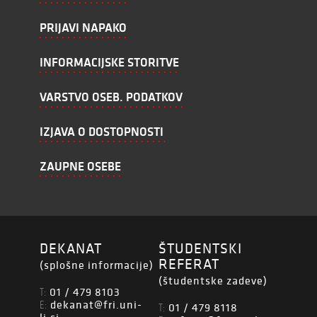
PRIJAVI NAPAKO
INFORMACIJSKE STORITVE
VARSTVO OSEB. PODATKOV
IZJAVA O DOSTOPNOSTI
ZAUPNE OSEBE
DEKANAT
ŠTUDENTSKI
REFERAT
(splošne informacije)
(študentske zadeve)
01 / 479 8103
T:
dekanat@fri.uni-
E:
01 / 479 8118
T: