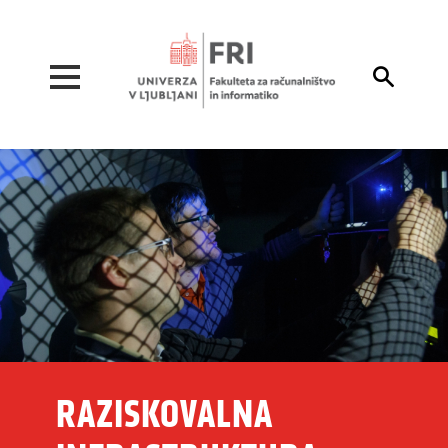
Pojdi na vsebino

RAZISKOVALNA