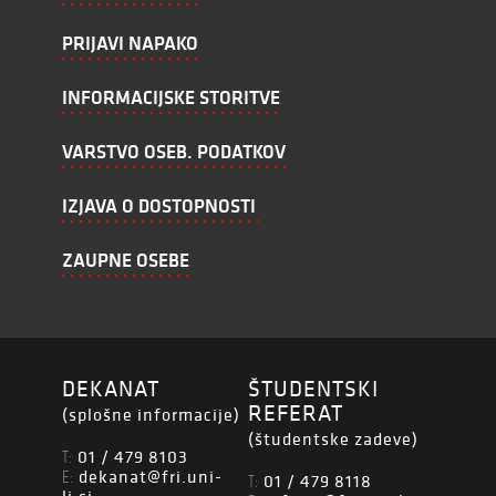
PRIJAVI NAPAKO
INFORMACIJSKE STORITVE
VARSTVO OSEB. PODATKOV
IZJAVA O DOSTOPNOSTI
ZAUPNE OSEBE
DEKANAT
ŠTUDENTSKI
REFERAT
(splošne informacije)
(študentske zadeve)
01 / 479 8103
T:
dekanat@fri.uni-
E:
01 / 479 8118
T: