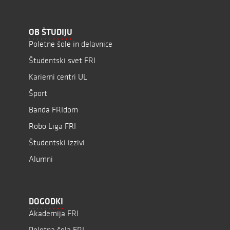
OB ŠTUDIJU
Poletne šole in delavnice
Študentski svet FRI
Karierni centri UL
Šport
Banda FRIdom
Robo Liga FRI
Študentski izzivi
Alumni
DOGODKI
Akademija FRI
Poletna šola FRI