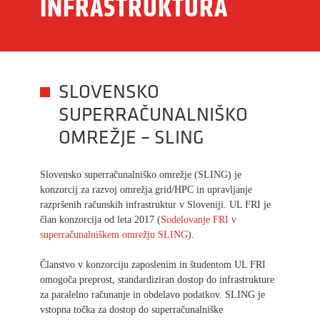
INFRASTRUKTURA
SLOVENSKO
SUPERRAČUNALNIŠKO
OMREŽJE – SLING
Slovensko superračunalniško omrežje (SLING) je
konzorcij za razvoj omrežja grid/HPC in upravljanje
razpršenih računskih infrastruktur v Sloveniji. UL FRI je
član konzorcija od leta 2017 (
Sodelovanje FRI v
superračunalniškem omrežju SLING
).
Članstvo v konzorciju zaposlenim in študentom UL FRI
omogoča preprost, standardiziran dostop do infrastrukture
za paralelno računanje in obdelavo podatkov. SLING je
vstopna točka za dostop do superračunalniške