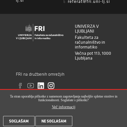
lj.si
referat@fri.uni-lj.si
E:
UNIVERZA V
LJUBLJANI
Fakulteta za
računalništvo in
informatiko
Večna pot 113, 1000
Ljubljana
FRI na družbenih omrežjih
Ta stran uporablja piškotke z namenom zagotavljanja najboljše spletne storitve in
funkcionalnosti. Soglašate s piškotki?
Več informacij
Vse pravice pridržane © Fakulteta za računalništvo in informatiko (ISSN
SOGLAŠAM
NE SOGLAŠAM
2820-2961), 2017-2022