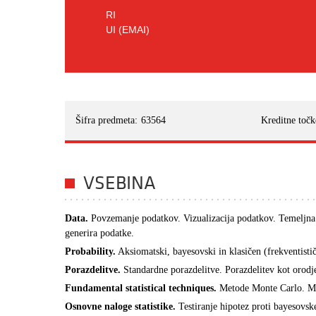
RI
UI (EMAI)
Šifra predmeta:
63564
Kreditne točk
VSEBINA
Data.
Povzemanje podatkov. Vizualizacija podatkov. Temeljna 
generira podatke.
Probability.
Aksiomatski, bayesovski in klasičen (frekventisti
Porazdelitve.
Standardne porazdelitve. Porazdelitev kot orodj
Fundamental statistical techniques.
Metode Monte Carlo. Met
Osnovne naloge statistike.
Testiranje hipotez proti bayesovs