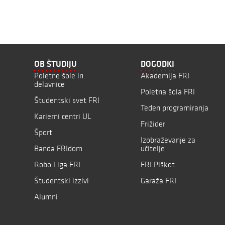
OB ŠTUDIJU
DOGODKI
Poletne šole in
Akademija FRI
delavnice
Poletna šola FRI
Študentski svet FRI
Teden programiranja
Karierni centri UL
Frižider
Šport
Izobraževanje za
Banda FRIdom
učitelje
Robo Liga FRI
FRI Piškot
Študentski izzivi
Garaža FRI
Alumni