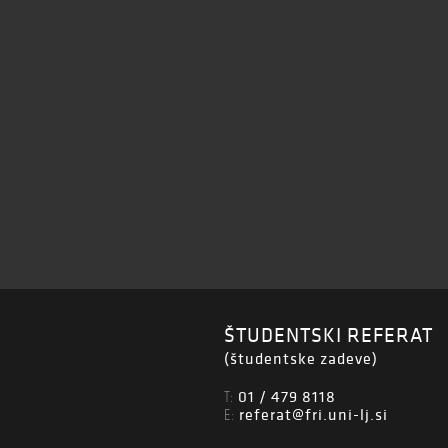
ŠTUDENTSKI REFERAT
(študentske zadeve)
01 / 479 8118
T:
referat@fri.uni-lj.si
E: