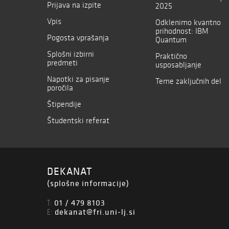
Prijava na izpite
2025
Vpis
Odklenimo kvantno
prihodnost: IBM
Pogosta vprašanja
Quantum
Splošni izbirni
Praktično
predmeti
usposabljanje
Napotki za pisanje
Teme zaključnih del
poročila
Štipendije
Študentski referat
DEKANAT
(splošne informacije)
01 / 479 8103
T:
dekanat@fri.uni-lj.si
E: