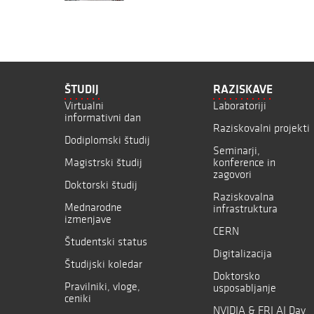
ŠTUDIJ
RAZISKAVE
Virtualni
Laboratoriji
informativni dan
Raziskovalni projekti
Dodiplomski študij
Seminarji,
Magistrski študij
konference in
zagovori
Doktorski študij
Raziskovalna
Mednarodne
infrastruktura
izmenjave
CERN
Študentski status
Digitalizacija
Študijski koledar
Doktorsko
Pravilniki, vloge,
usposabljanje
ceniki
NVIDIA & FRI AI Day