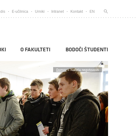
dis
E-učilnica
Urniki
Intranet
Kontakt
EN
KI
O FAKULTETI
BODOČI ŠTUDENTI
Domov
>
Načela negotovosti