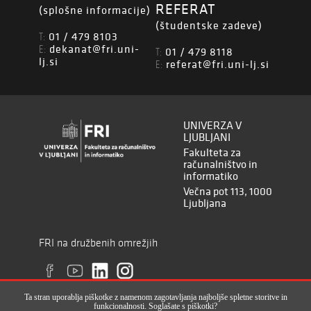
REFERAT
(splošne informacije)
(študentske zadeve)
01 / 479 8103
T:
dekanat@fri.uni-
E:
01 / 479 8118
T:
lj.si
referat@fri.uni-lj.si
E:
UNIVERZA V
LJUBLJANI
Fakulteta za
računalništvo in
informatiko
Večna pot 113, 1000
Ljubljana
FRI na družbenih omrežjih
Ta stran uporablja piškotke z namenom zagotavljanja najboljše spletne storitve in
funkcionalnosti. Soglašate s piškotki?