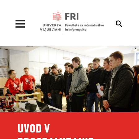
Pojdi na vsebino

UVOD V