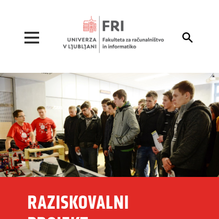
Pojdi na vsebino

RAZISKOVALNI