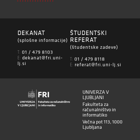
DEKANAT
ŠTUDENTSKI
REFERAT
(splošne informacije)
(študentske zadeve)
01 / 479 8103
T:
dekanat@fri.uni-
E:
01 / 479 8118
T:
lj.si
referat@fri.uni-lj.si
E:
UNIVERZA V
LJUBLJANI
Fakulteta za
računalništvo in
informatiko
Večna pot 113, 1000
Ljubljana