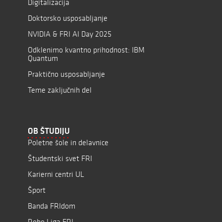
Digitalizacija
Doktorsko usposabljanje
NVIDIA & FRI AI Day 2025
Odklenimo kvantno prihodnost: IBM
Quantum
Praktično usposabljanje
Teme zaključnih del
OB ŠTUDIJU
Poletne šole in delavnice
Študentski svet FRI
Karierni centri UL
Šport
Banda FRIdom
Robo Liga FRI