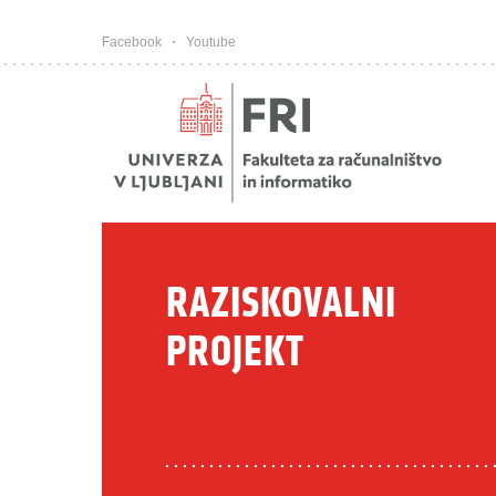
Pojdi na vsebino
Facebook
Youtube
RAZISKOVALNI
PROJEKT