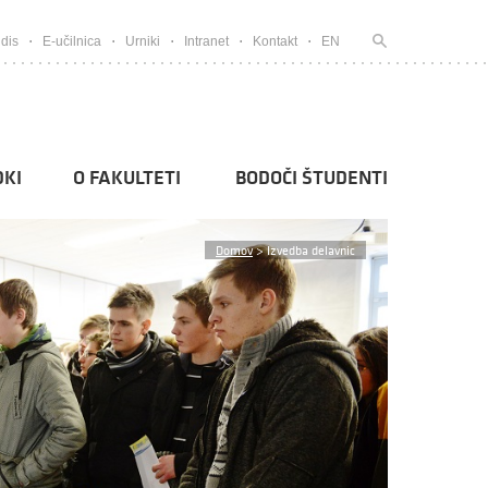
dis
E-učilnica
Urniki
Intranet
Kontakt
EN
KI
O FAKULTETI
BODOČI ŠTUDENTI
Domov
>
Izvedba delavnic