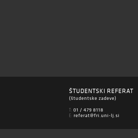
ŠTUDENTSKI REFERAT
(študentske zadeve)
01 / 479 8118
T:
referat@fri.uni-lj.si
E: