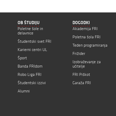
OB ŠTUDIJU
DOGODKI
Poletne šole in
Akademija FRI
delavnice
Poletna šola FRI
Študentski svet FRI
Teden programiranja
Karierni centri UL
Frižider
Šport
Izobraževanje za
Banda FRIdom
učitelje
Robo Liga FRI
FRI Piškot
Študentski izzivi
Garaža FRI
Alumni