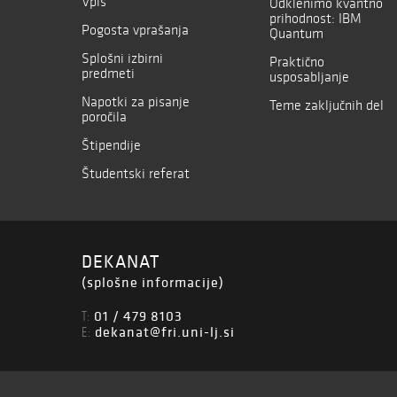
Vpis
Odklenimo kvantno
prihodnost: IBM
Pogosta vprašanja
Quantum
Splošni izbirni
Praktično
predmeti
usposabljanje
Napotki za pisanje
Teme zaključnih del
poročila
Štipendije
Študentski referat
DEKANAT
(splošne informacije)
01 / 479 8103
T:
dekanat@fri.uni-lj.si
E: