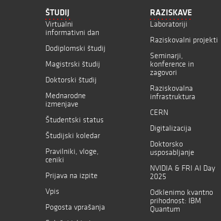
ŠTUDIJ
RAZISKAVE
Virtualni
Laboratoriji
informativni dan
Raziskovalni projekti
Dodiplomski študij
Seminarji,
Magistrski študij
konference in
zagovori
Doktorski študij
Raziskovalna
Mednarodne
infrastruktura
izmenjave
CERN
Študentski status
Digitalizacija
Študijski koledar
Doktorsko
Pravilniki, vloge,
usposabljanje
ceniki
NVIDIA & FRI AI Day
Prijava na izpite
2025
Vpis
Odklenimo kvantno
prihodnost: IBM
Pogosta vprašanja
Quantum