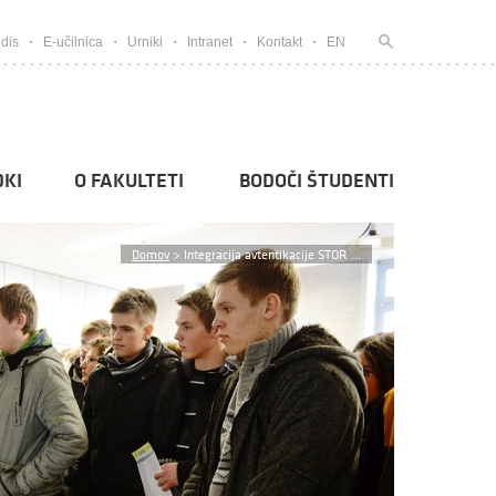
dis
E-učilnica
Urniki
Intranet
Kontakt
EN
KI
O FAKULTETI
BODOČI ŠTUDENTI
Domov
>
Integracija avtentikacije STOR ...