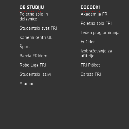
OB ŠTUDIJU
DOGODKI
Poletne šole in
Akademija FRI
delavnice
Poletna šola FRI
Študentski svet FRI
Teden programiranja
Karierni centri UL
Frižider
Šport
Izobraževanje za
Banda FRIdom
učitelje
Robo Liga FRI
FRI Piškot
Študentski izzivi
Garaža FRI
Alumni