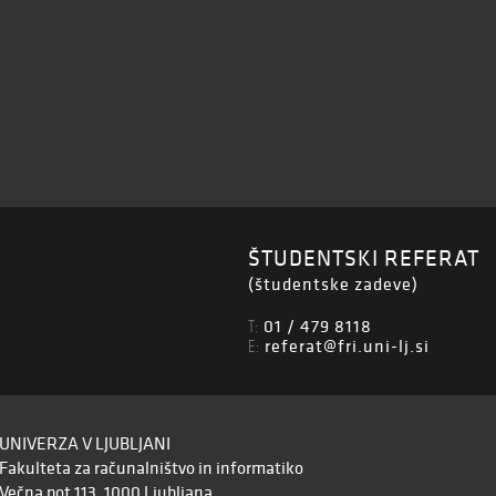
ŠTUDENTSKI REFERAT
(študentske zadeve)
01 / 479 8118
T:
referat@fri.uni-lj.si
E:
UNIVERZA V LJUBLJANI
Fakulteta za računalništvo in informatiko
Večna pot 113, 1000 Ljubljana