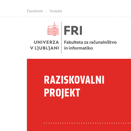
Pojdi na vsebino
Facebook
Youtube
RAZISKOVALNI
PROJEKT