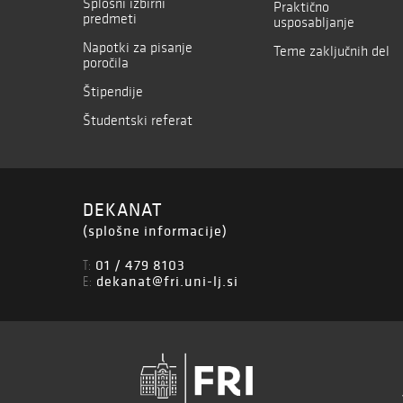
Splošni izbirni
Praktično
predmeti
usposabljanje
Napotki za pisanje
Teme zaključnih del
poročila
Štipendije
Študentski referat
DEKANAT
(splošne informacije)
01 / 479 8103
T:
dekanat@fri.uni-lj.si
E: