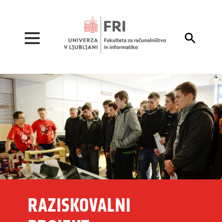
Pojdi na vsebino

RAZISKOVALNI