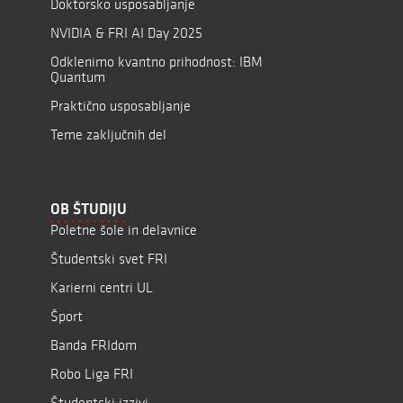
Doktorsko usposabljanje
NVIDIA & FRI AI Day 2025
Odklenimo kvantno prihodnost: IBM
Quantum
Praktično usposabljanje
Teme zaključnih del
OB ŠTUDIJU
Poletne šole in delavnice
Študentski svet FRI
Karierni centri UL
Šport
Banda FRIdom
Robo Liga FRI
Študentski izzivi