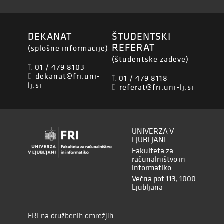
DEKANAT
ŠTUDENTSKI
REFERAT
(splošne informacije)
(študentske zadeve)
01 / 479 8103
T:
dekanat@fri.uni-
E:
01 / 479 8118
T:
lj.si
referat@fri.uni-lj.si
E:
UNIVERZA V
LJUBLJANI
Fakulteta za
računalništvo in
informatiko
Večna pot 113, 1000
Ljubljana
FRI na družbenih omrežjih