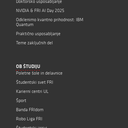
Doktorsko usposabljanje
NVIDIA & FRI AI Day 2025
Odklenimo kvantno prihodnost: IBM
Quantum
Praktično usposabljanje
Teme zaključnih del
OB ŠTUDIJU
Poletne šole in delavnice
Študentski svet FRI
Karierni centri UL
Šport
Banda FRIdom
Robo Liga FRI
Študentski izzivi