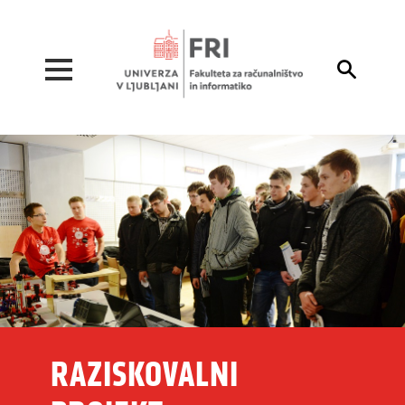
Pojdi na vsebino

RAZISKOVALNI