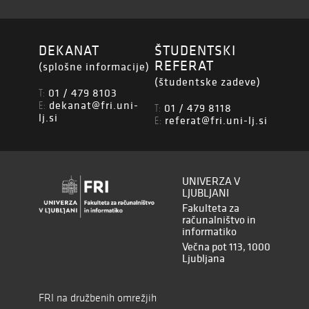
DEKANAT
ŠTUDENTSKI
REFERAT
(splošne informacije)
(študentske zadeve)
01 / 479 8103
T:
dekanat@fri.uni-
E:
01 / 479 8118
T:
lj.si
referat@fri.uni-lj.si
E:
UNIVERZA V
LJUBLJANI
Fakulteta za
računalništvo in
informatiko
Večna pot 113, 1000
Ljubljana
FRI na družbenih omrežjih