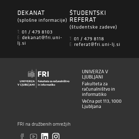
DEKANAT
ŠTUDENTSKI
REFERAT
(splošne informacije)
(študentske zadeve)
01 / 479 8103
T:
dekanat@fri.uni-
E:
01 / 479 8118
T:
lj.si
referat@fri.uni-lj.si
E:
UNIVERZA V
LJUBLJANI
Fakulteta za
računalništvo in
informatiko
Večna pot 113, 1000
Ljubljana
FRI na družbenih omrežjih