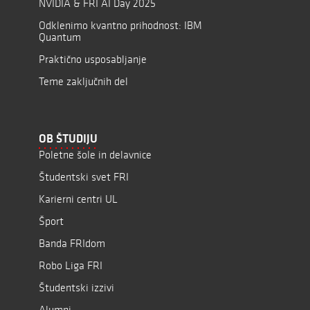
NVIDIA & FRI AI Day 2025
Odklenimo kvantno prihodnost: IBM
Quantum
Praktično usposabljanje
Teme zaključnih del
OB ŠTUDIJU
Poletne šole in delavnice
Študentski svet FRI
Karierni centri UL
Šport
Banda FRIdom
Robo Liga FRI
Študentski izzivi
Alumni