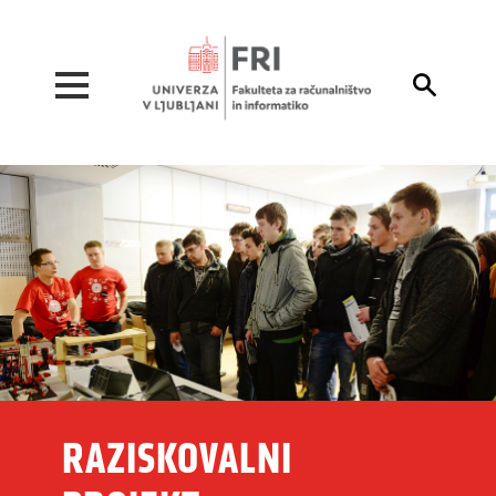
Pojdi na vsebino

RAZISKOVALNI