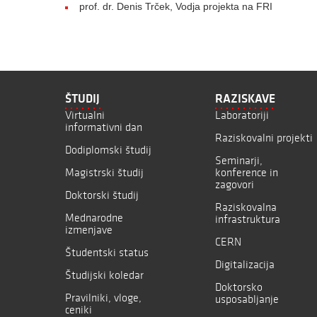
prof. dr. Denis Trček, Vodja projekta na FRI
ŠTUDIJ
RAZISKAVE
Virtualni
Laboratoriji
informativni dan
Raziskovalni projekti
Dodiplomski študij
Seminarji,
Magistrski študij
konference in
zagovori
Doktorski študij
Raziskovalna
Mednarodne
infrastruktura
izmenjave
CERN
Študentski status
Digitalizacija
Študijski koledar
Doktorsko
Pravilniki, vloge,
usposabljanje
ceniki