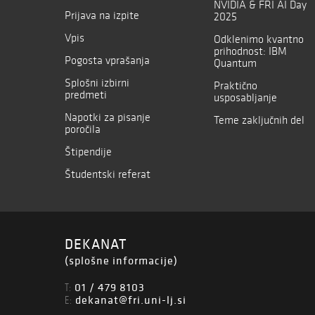
NVIDIA & FRI AI Day
Prijava na izpite
2025
Vpis
Odklenimo kvantno
prihodnost: IBM
Pogosta vprašanja
Quantum
Splošni izbirni
Praktično
predmeti
usposabljanje
Napotki za pisanje
Teme zaključnih del
poročila
Štipendije
Študentski referat
DEKANAT
(splošne informacije)
01 / 479 8103
T:
dekanat@fri.uni-lj.si
E: