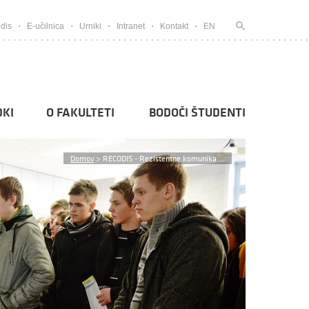
dis
E-učilnica
Urniki
Intranet
Kontakt
EN
KI
O FAKULTETI
BODOČI ŠTUDENTI
Domov
>
RECODIS - Rezistentne komunika ...