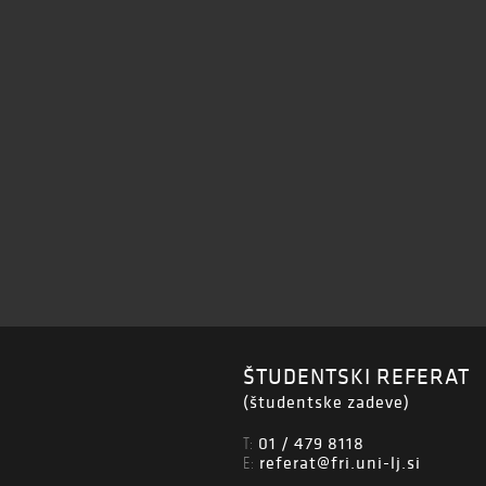
ŠTUDENTSKI REFERAT
(študentske zadeve)
01 / 479 8118
T:
referat@fri.uni-lj.si
E: