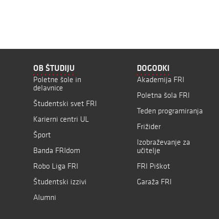
OB ŠTUDIJU
DOGODKI
Poletne šole in
Akademija FRI
delavnice
Poletna šola FRI
Študentski svet FRI
Teden programiranja
Karierni centri UL
Frižider
Šport
Izobraževanje za
Banda FRIdom
učitelje
Robo Liga FRI
FRI Piškot
Študentski izzivi
Garaža FRI
Alumni