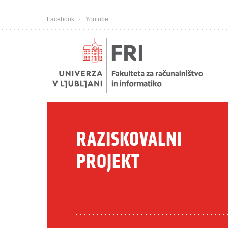
Pojdi na vsebino
Facebook
Youtube
RAZISKOVALNI
PROJEKT