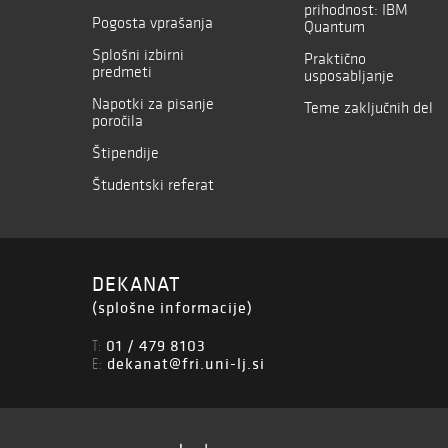
prihodnost: IBM
Pogosta vprašanja
Quantum
Splošni izbirni
Praktično
predmeti
usposabljanje
Napotki za pisanje
Teme zaključnih del
poročila
Štipendije
Študentski referat
DEKANAT
(splošne informacije)
01 / 479 8103
T:
dekanat@fri.uni-lj.si
E: