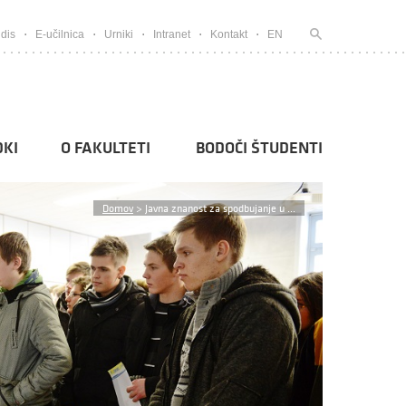
dis
E-učilnica
Urniki
Intranet
Kontakt
EN
KI
O FAKULTETI
BODOČI ŠTUDENTI
Domov
>
Javna znanost za spodbujanje u ...