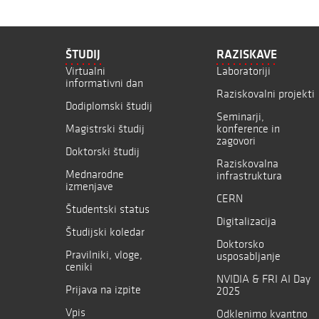
ŠTUDIJ
RAZISKAVE
Virtualni
Laboratoriji
informativni dan
Raziskovalni projekti
Dodiplomski študij
Seminarji,
Magistrski študij
konference in
zagovori
Doktorski študij
Raziskovalna
Mednarodne
infrastruktura
izmenjave
CERN
Študentski status
Digitalizacija
Študijski koledar
Doktorsko
Pravilniki, vloge,
usposabljanje
ceniki
NVIDIA & FRI AI Day
Prijava na izpite
2025
Vpis
Odklenimo kvantno