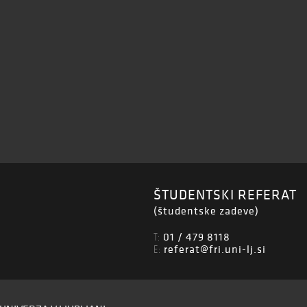
ŠTUDENTSKI REFERAT
(študentske zadeve)
01 / 479 8118
T:
referat@fri.uni-lj.si
E: