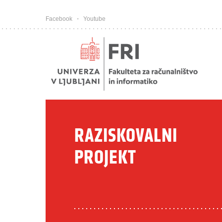
Pojdi na vsebino
Facebook
Youtube
RAZISKOVALNI
PROJEKT