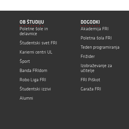
OB ŠTUDIJU
DOGODKI
Poletne šole in
Akademija FRI
delavnice
Poletna šola FRI
Študentski svet FRI
Teden programiranja
Karierni centri UL
Frižider
Šport
Izobraževanje za
Banda FRIdom
učitelje
Robo Liga FRI
FRI Piškot
Študentski izzivi
Garaža FRI
Alumni