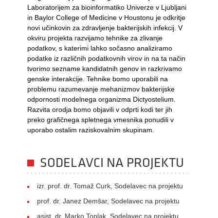
Laboratorijem za bioinformatiko Univerze v Ljubljani
in Baylor College of Medicine v Houstonu je odkritje
novi učinkovin za zdravljenje bakterijskih infekcij. V
okviru projekta razvijamo tehnike za zlivanje
podatkov, s katerimi lahko sočasno analiziramo
podatke iz različnih podatkovnih virov in na ta način
tvorimo sezname kandidatnih genov in razkrivamo
genske interakcije. Tehnike bomo uporabili na
problemu razumevanje mehanizmov bakterijske
odpornosti modelnega organizma Dictyostelium.
Razvita orodja bomo objavili v odprti kodi ter jih
preko grafičnega spletnega vmesnika ponudili v
uporabo ostalim raziskovalnim skupinam.
SODELAVCI NA PROJEKTU
izr. prof. dr. Tomaž Curk, Sodelavec na projektu
prof. dr. Janez Demšar, Sodelavec na projektu
asist. dr. Marko Toplak, Sodelavec na projektu