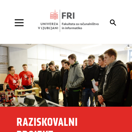
Pojdi na vsebino

RAZISKOVALNI