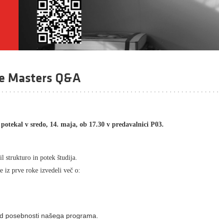
ce Masters Q&A
otekal v sredo, 14. maja, ob 17.30 v predavalnici P03.
il strukturo in potek študija.
te iz prve roke izvedeli več o:
ed posebnosti našega programa.