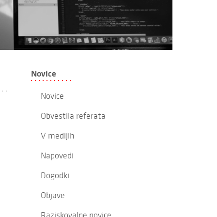
Novice
Novice
Obvestila referata
V medijih
Napovedi
Dogodki
Objave
Raziskovalne novice