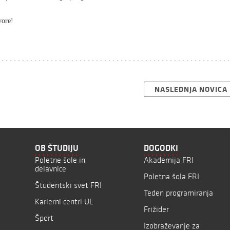
vore!
NASLEDNJA NOVICA
OB ŠTUDIJU
DOGODKI
Poletne šole in
Akademija FRI
delavnice
Poletna šola FRI
Študentski svet FRI
Teden programiranja
Karierni centri UL
Frižider
Šport
Izobraževanje za