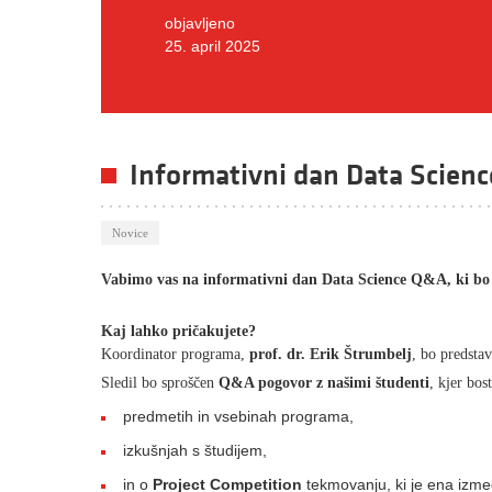
objavljeno
25. april 2025
Informativni dan Data Scien
Novice
Vabimo vas na informativni dan Data Science Q&A, ki bo p
Kaj lahko pričakujete?
Koordinator programa,
prof. dr. Erik Štrumbelj
, bo predstav
Sledil bo sproščen
Q&A pogovor z našimi študenti
, kjer bos
predmetih in vsebinah programa,
izkušnjah s študijem,
in o
Project Competition
tekmovanju, ki je ena izm