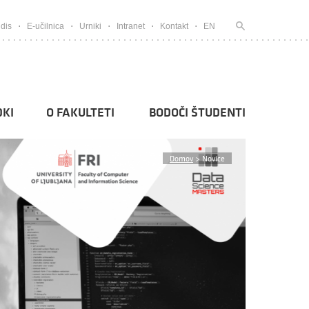
dis
E-učilnica
Urniki
Intranet
Kontakt
EN
KI
O FAKULTETI
BODOČI ŠTUDENTI
Domov
>
Novice