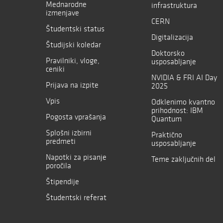
Mednarodne
infrastruktura
izmenjave
CERN
Študentski status
Digitalizacija
Študijski koledar
Doktorsko
Pravilniki, vloge,
usposabljanje
ceniki
NVIDIA & FRI AI Day
Prijava na izpite
2025
Vpis
Odklenimo kvantno
prihodnost: IBM
Pogosta vprašanja
Quantum
Splošni izbirni
Praktično
predmeti
usposabljanje
Napotki za pisanje
Teme zaključnih del
poročila
Štipendije
Študentski referat