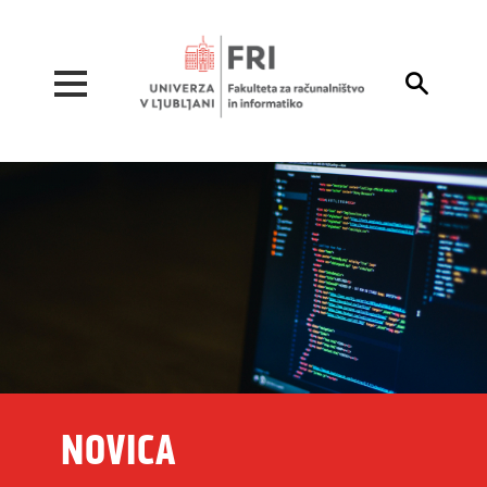
Pojdi na vsebino

NOVICA