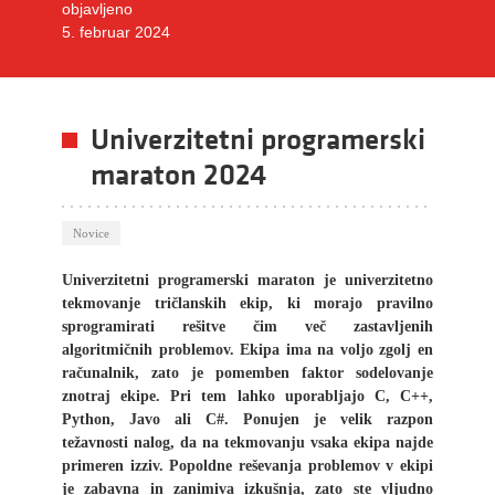
objavljeno
5. februar 2024
Univerzitetni programerski
maraton 2024
Novice
Univerzitetni programerski maraton je univerzitetno
tekmovanje tričlanskih ekip, ki morajo pravilno
sprogramirati rešitve čim več zastavljenih
algoritmičnih problemov. Ekipa ima na voljo zgolj en
računalnik, zato je pomemben faktor sodelovanje
znotraj ekipe. Pri tem lahko uporabljajo C, C++,
Python, Javo ali C#. Ponujen je velik razpon
težavnosti nalog, da na tekmovanju vsaka ekipa najde
primeren izziv. Popoldne reševanja problemov v ekipi
je zabavna in zanimiva izkušnja, zato ste vljudno