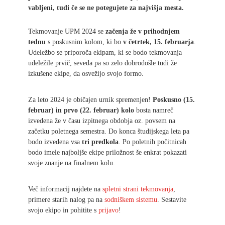
vabljeni, tudi če se ne potegujete za najvišja mesta.
Tekmovanje UPM 2024 se
začenja že v prihodnjem
tednu
s poskusnim kolom, ki bo
v četrtek, 15. februarja
.
Udeležbo se priporoča ekipam, ki se bodo tekmovanja
udeležile prvič, seveda pa so zelo dobrodošle tudi že
izkušene ekipe, da osvežijo svojo formo.
Za leto 2024 je običajen urnik spremenjen!
Poskusno (15.
februar) in prvo (22. februar) kolo
bosta namreč
izvedena že v času izpitnega obdobja oz. povsem na
začetku poletnega semestra. Do konca študijskega leta pa
bodo izvedena vsa
tri predkola
. Po poletnih počitnicah
bodo imele najboljše ekipe priložnost še enkrat pokazati
svoje znanje na finalnem kolu.
Več informacij najdete na
spletni strani tekmovanja
,
primere starih nalog pa na
sodniškem sistemu
. Sestavite
svojo ekipo in pohitite s
prijavo
!