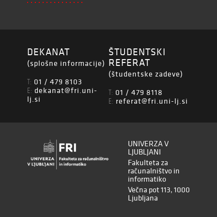
DEKANAT
ŠTUDENTSKI
REFERAT
(splošne informacije)
(študentske zadeve)
01 / 479 8103
T:
dekanat@fri.uni-
E:
01 / 479 8118
T:
lj.si
referat@fri.uni-lj.si
E:
UNIVERZA V
LJUBLJANI
Fakulteta za
računalništvo in
informatiko
Večna pot 113, 1000
Ljubljana