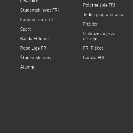
delavnice
Poletna šola FRI
Študentski svet FRI
Teden programiranja
Karierni centri UL
Frižider
Šport
Izobraževanje za
Banda FRIdom
učitelje
Robo Liga FRI
FRI Piškot
Študentski izzivi
Garaža FRI
Alumni