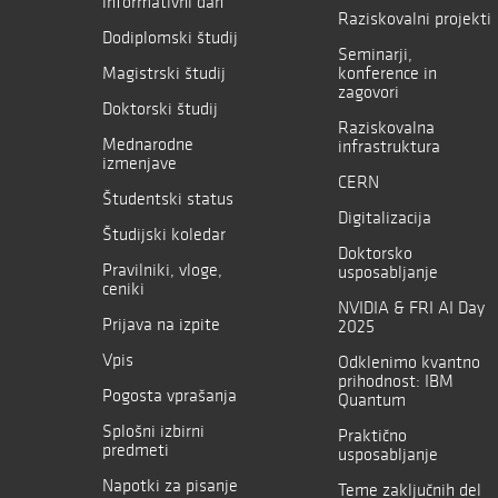
informativni dan
Raziskovalni projekti
Dodiplomski študij
Seminarji,
Magistrski študij
konference in
zagovori
Doktorski študij
Raziskovalna
Mednarodne
infrastruktura
izmenjave
CERN
Študentski status
Digitalizacija
Študijski koledar
Doktorsko
Pravilniki, vloge,
usposabljanje
ceniki
NVIDIA & FRI AI Day
Prijava na izpite
2025
Vpis
Odklenimo kvantno
prihodnost: IBM
Pogosta vprašanja
Quantum
Splošni izbirni
Praktično
predmeti
usposabljanje
Napotki za pisanje
Teme zaključnih del