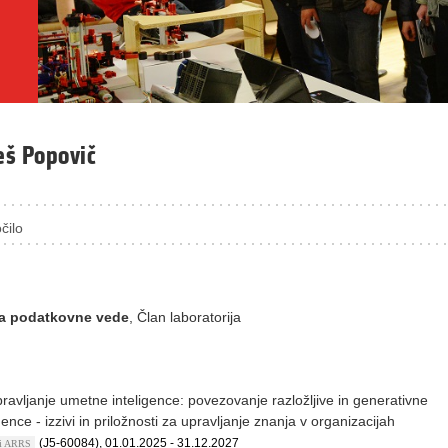
leš Popovič
čilo
za podatkovne vede
, Član laboratorija
ravljanje umetne inteligence: povezovanje razložljive in generativne
ence - izzivi in priložnosti za upravljanje znanja v organizacijah
(J5-60084), 01.01.2025 - 31.12.2027
kti ARRS