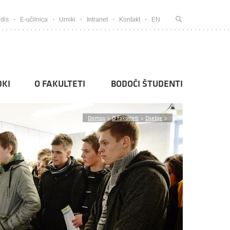
dis
E-učilnica
Urniki
Intranet
Kontakt
EN
KI
O FAKULTETI
BODOČI ŠTUDENTI
Domov
>
O fakulteti
>
Osebje
>