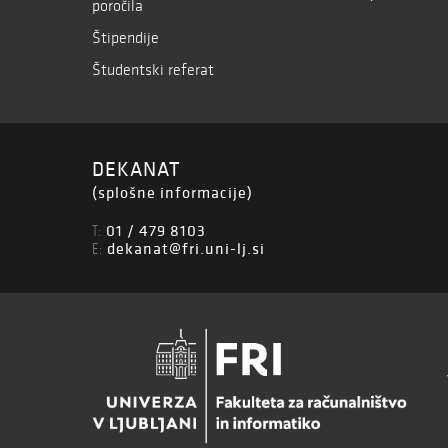
poročila
Štipendije
Študentski referat
DEKANAT
(splošne informacije)
01 / 479 8103
T:
dekanat@fri.uni-lj.si
E: