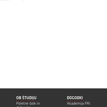
OB ŠTUDIJU
DOGODKI
Poletne šole in
Akademija FRI