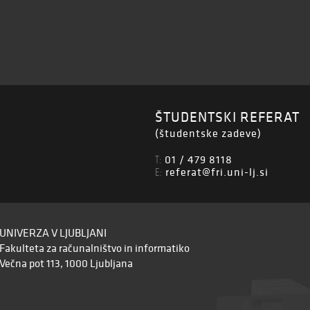
ŠTUDENTSKI REFERAT
(študentske zadeve)
01 / 479 8118
T:
referat@fri.uni-lj.si
E:
UNIVERZA V LJUBLJANI
Fakulteta za računalništvo in informatiko
Večna pot 113, 1000 Ljubljana