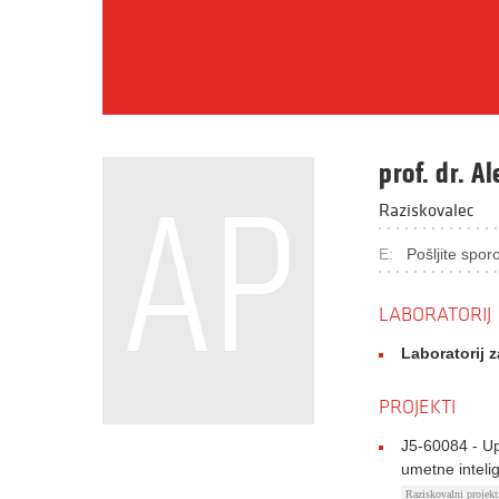
prof. dr. A
AP
Raziskovalec
E:
Pošljite sporo
LABORATORIJ
Laboratorij 
PROJEKTI
J5-60084 - Up
umetne intelig
Raziskovalni proje