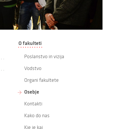
O fakulteti
Poslanstvo in vizija
Vodstvo
Organi fakultete
Osebje
Kontakti
Kako do nas
Kje je kaj