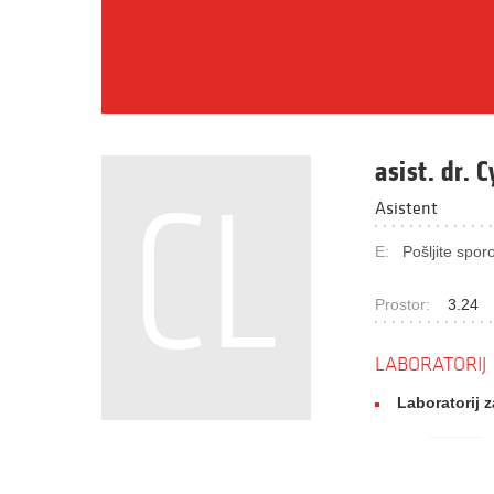
asist. dr.
CL
Asistent
E:
Pošljite sporo
Prostor:
3.24
LABORATORIJ
Laboratorij z