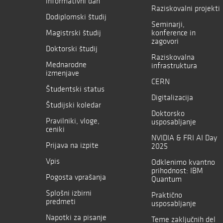
informativni dan
Raziskovalni projekti
Dodiplomski študij
Seminarji,
Magistrski študij
konference in
zagovori
Doktorski študij
Raziskovalna
Mednarodne
infrastruktura
izmenjave
CERN
Študentski status
Digitalizacija
Študijski koledar
Doktorsko
Pravilniki, vloge,
usposabljanje
ceniki
NVIDIA & FRI AI Day
Prijava na izpite
2025
Vpis
Odklenimo kvantno
prihodnost: IBM
Pogosta vprašanja
Quantum
Splošni izbirni
Praktično
predmeti
usposabljanje
Napotki za pisanje
Teme zaključnih del