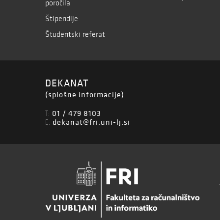
poročila
Štipendije
Študentski referat
DEKANAT
(splošne informacije)
01 / 479 8103
T:
dekanat@fri.uni-lj.si
E: