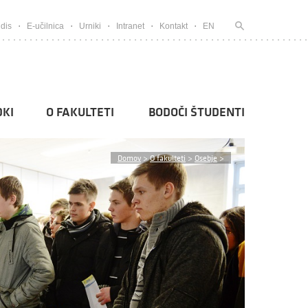
dis
E-učilnica
Urniki
Intranet
Kontakt
EN
KI
O FAKULTETI
BODOČI ŠTUDENTI
Domov
>
O fakulteti
>
Osebje
>