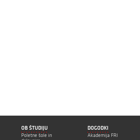
OB ŠTUDIJU
DOGODKI
Poletne šole in
Akademija FRI