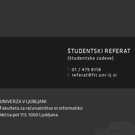
ŠTUDENTSKI REFERAT
(študentske zadeve)
01 / 479 8118
T:
referat@fri.uni-lj.si
E:
UNIVERZA V LJUBLJANI
Fakulteta za računalništvo in informatiko
Večna pot 113, 1000 Ljubljana