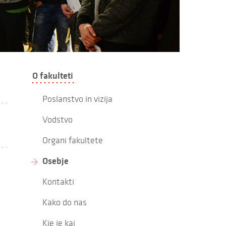
O fakulteti
Poslanstvo in vizija
Vodstvo
Organi fakultete
Osebje
Kontakti
Kako do nas
Kje je kaj