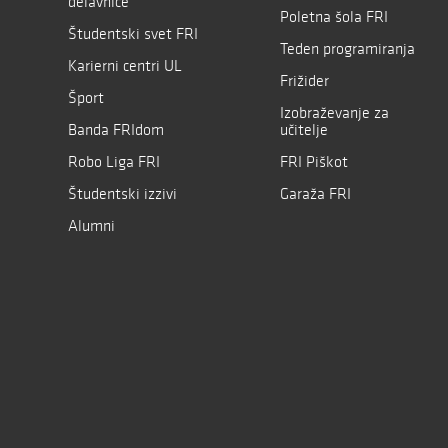
delavnice
Poletna šola FRI
Študentski svet FRI
Teden programiranja
Karierni centri UL
Frižider
Šport
Izobraževanje za
Banda FRIdom
učitelje
Robo Liga FRI
FRI Piškot
Študentski izzivi
Garaža FRI
Alumni