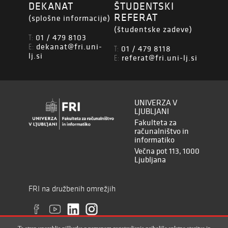
DEKANAT
ŠTUDENTSKI
REFERAT
(splošne informacije)
(študentske zadeve)
01 / 479 8103
T:
dekanat@fri.uni-
E:
01 / 479 8118
T:
lj.si
referat@fri.uni-lj.si
E:
UNIVERZA V
LJUBLJANI
Fakulteta za
računalništvo in
informatiko
Večna pot 113, 1000
Ljubljana
FRI na družbenih omrežjih