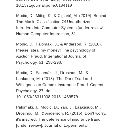
10.1371/journal.pone.0194119
Modic, D., Mittig, K., & Ciglarič, M. (2019). Behind
The Mask: Classification Of Unauthorized
Intruders Into Computer Systems [under review].
Human Computer Interaction, 31.
Modic, D., Palomaki, J., & Anderson, R. (2016).
Please, steal my money! The psychology of
Auction Fraud. International Journal of
Psychology, 51, 298-298.
Modic, D., Palomäki, J., Drosinou, M., &
Laakasuo, M. (2018). The Dark Triad and
Willingness to Commit Insurance Fraud. Cogent
Psychology, 27. doi:
10.1080/23311908.2018.1469579
Palomäki, J., Modic, D., Yan, J., Laakasuo, M.,
Drosinou, M., & Anderson, R. (2016). Don't worry,
it's insured: The deterrence of insurance fraud
[under review]. Journal of Experimental