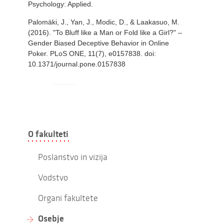
Psychology: Applied.
Palomäki, J., Yan, J., Modic, D., & Laakasuo, M.
(2016). "To Bluff like a Man or Fold like a Girl?" –
Gender Biased Deceptive Behavior in Online
Poker. PLoS ONE, 11(7), e0157838. doi:
10.1371/journal.pone.0157838
O fakulteti
Poslanstvo in vizija
Vodstvo
Organi fakultete
Osebje