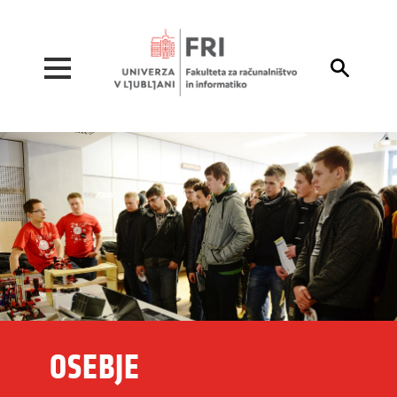
Pojdi na vsebino

OSEBJE