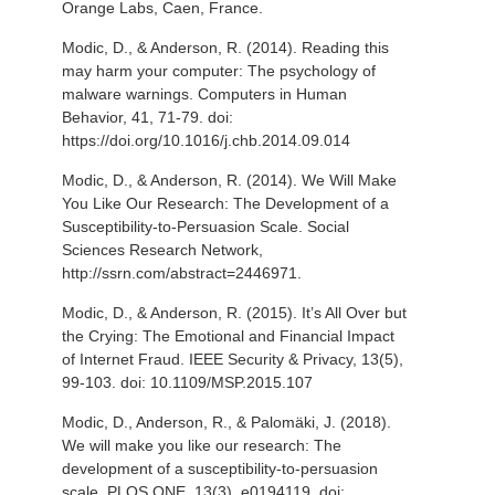
Orange Labs, Caen, France.
Modic, D., & Anderson, R. (2014). Reading this
may harm your computer: The psychology of
malware warnings. Computers in Human
Behavior, 41, 71-79. doi:
https://doi.org/10.1016/j.chb.2014.09.014
Modic, D., & Anderson, R. (2014). We Will Make
You Like Our Research: The Development of a
Susceptibility-to-Persuasion Scale. Social
Sciences Research Network,
http://ssrn.com/abstract=2446971.
Modic, D., & Anderson, R. (2015). It’s All Over but
the Crying: The Emotional and Financial Impact
of Internet Fraud. IEEE Security & Privacy, 13(5),
99-103. doi: 10.1109/MSP.2015.107
Modic, D., Anderson, R., & Palomäki, J. (2018).
We will make you like our research: The
development of a susceptibility-to-persuasion
scale. PLOS ONE, 13(3), e0194119. doi: