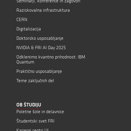
Seminarji, konference in zagovori
Raziskovalna infrastruktura
CERN
Digitalizacija
Doktorsko usposabljanje
NVIDIA & FRI AI Day 2025
Odklenimo kvantno prihodnost: IBM
Quantum
Praktično usposabljanje
Teme zaključnih del
OB ŠTUDIJU
Poletne šole in delavnice
Študentski svet FRI
Karierni centri UL