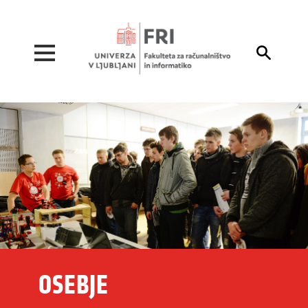
Pojdi na vsebino

OSEBJE