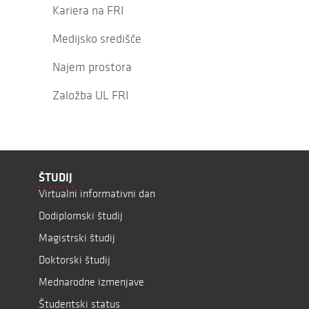
Kariera na FRI
Medijsko središče
Najem prostora
Založba UL FRI
ŠTUDIJ
Virtualni informativni dan
Dodiplomski študij
Magistrski študij
Doktorski študij
Mednarodne izmenjave
Študentski status