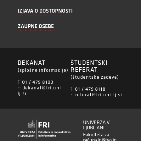
IZJAVA O DOSTOPNOSTI
ZAUPNE OSEBE
DEKANAT
ŠTUDENTSKI
REFERAT
(splošne informacije)
(študentske zadeve)
01 / 479 8103
T:
dekanat@fri.uni-
E:
01 / 479 8118
T:
lj.si
referat@fri.uni-lj.si
E:
UNIVERZA V
LJUBLJANI
Fakulteta za
računalništvo in