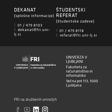
DEKANAT
ŠTUDENTSKI
REFERAT
(splošne informacije)
(študentske zadeve)
01 / 479 8103
T:
dekanat@fri.uni-
E:
01 / 479 8118
T:
lj.si
referat@fri.uni-lj.si
E:
UNIVERZA V
LJUBLJANI
Fakulteta za
računalništvo in
informatiko
Večna pot 113, 1000
Ljubljana
FRI na družbenih omrežjih