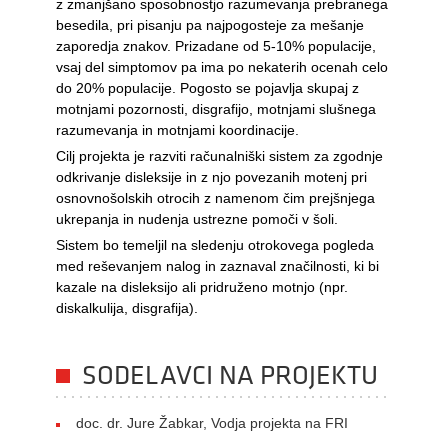
z zmanjšano sposobnostjo razumevanja prebranega
besedila, pri pisanju pa najpogosteje za mešanje
zaporedja znakov. Prizadane od 5-10% populacije,
vsaj del simptomov pa ima po nekaterih ocenah celo
do 20% populacije. Pogosto se pojavlja skupaj z
motnjami pozornosti, disgrafijo, motnjami slušnega
razumevanja in motnjami koordinacije.
Cilj projekta je razviti računalniški sistem za zgodnje
odkrivanje disleksije in z njo povezanih motenj pri
osnovnošolskih otrocih z namenom čim prejšnjega
ukrepanja in nudenja ustrezne pomoči v šoli.
Sistem bo temeljil na sledenju otrokovega pogleda
med reševanjem nalog in zaznaval značilnosti, ki bi
kazale na disleksijo ali pridruženo motnjo (npr.
diskalkulija, disgrafija).
SODELAVCI NA PROJEKTU
doc. dr. Jure Žabkar, Vodja projekta na FRI