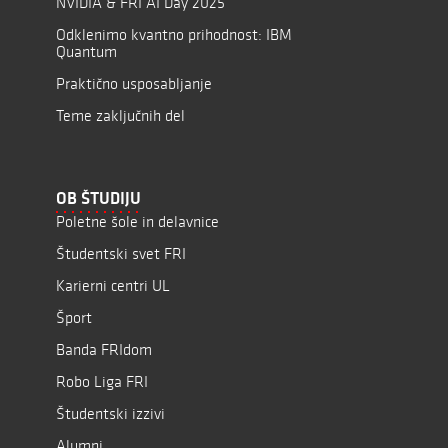
NVIDIA & FRI AI Day 2025
Odklenimo kvantno prihodnost: IBM
Quantum
Praktično usposabljanje
Teme zaključnih del
OB ŠTUDIJU
Poletne šole in delavnice
Študentski svet FRI
Karierni centri UL
Šport
Banda FRIdom
Robo Liga FRI
Študentski izzivi
Alumni