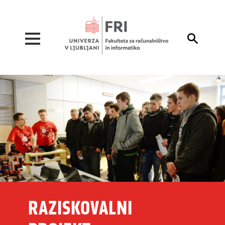
Pojdi na vsebino

RAZISKOVALNI