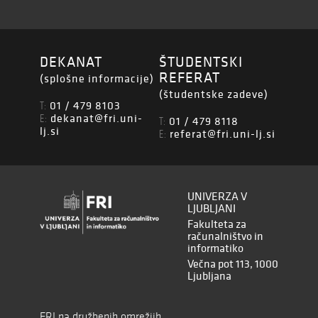
DEKANAT
ŠTUDENTSKI
REFERAT
(splošne informacije)
(študentske zadeve)
01 / 479 8103
T:
dekanat@fri.uni-
E:
01 / 479 8118
T:
lj.si
referat@fri.uni-lj.si
E:
UNIVERZA V
LJUBLJANI
Fakulteta za
računalništvo in
informatiko
Večna pot 113, 1000
Ljubljana
FRI na družbenih omrežjih