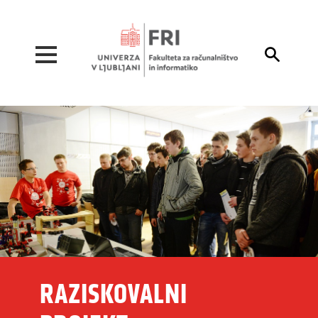
Pojdi na vsebino

RAZISKOVALNI