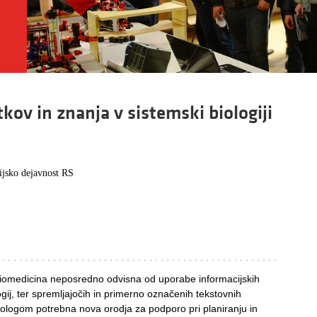
ov in znanja v sistemski biologiji
ijsko dejavnost RS
biomedicina neposredno odvisna od uporabe informacijskih
gij, ter spremljajočih in primerno označenih tekstovnih
biologom potrebna nova orodja za podporo pri planiranju in