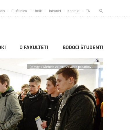
dis
E-učilnica
Urniki
Intranet
Kontakt
EN
KI
O FAKULTETI
BODOČI ŠTUDENTI
Domov
>
Metode za povezovanje podatkov ...