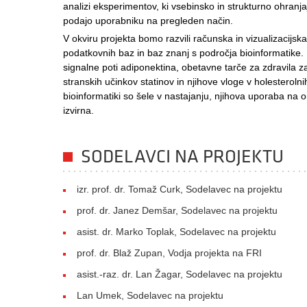
analizi eksperimentov, ki vsebinsko in strukturno ohranjaj
podajo uporabniku na pregleden način.
V okviru projekta bomo razvili računska in vizualizacijska
podatkovnih baz in baz znanj s področja bioinformatike. 
signalne poti adiponektina, obetavne tarče za zdravila z
stranskih učinkov statinov in njihove vloge v holesteroln
bioinformatiki so šele v nastajanju, njihova uporaba na 
izvirna.
SODELAVCI NA PROJEKTU
izr. prof. dr. Tomaž Curk, Sodelavec na projektu
prof. dr. Janez Demšar, Sodelavec na projektu
asist. dr. Marko Toplak, Sodelavec na projektu
prof. dr. Blaž Zupan, Vodja projekta na FRI
asist.-raz. dr. Lan Žagar, Sodelavec na projektu
Lan Umek, Sodelavec na projektu