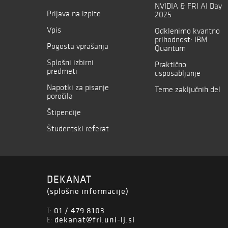
NVIDIA & FRI AI Day
Prijava na izpite
2025
Vpis
Odklenimo kvantno
prihodnost: IBM
Pogosta vprašanja
Quantum
Splošni izbirni
Praktično
predmeti
usposabljanje
Napotki za pisanje
Teme zaključnih del
poročila
Štipendije
Študentski referat
DEKANAT
(splošne informacije)
01 / 479 8103
T:
dekanat@fri.uni-lj.si
E: