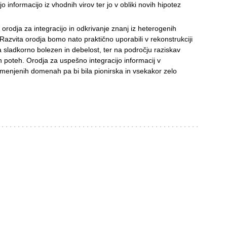
o informacijo iz vhodnih virov ter jo v obliki novih hipotez
 orodja za integracijo in odkrivanje znanj iz heterogenih
Razvita orodja bomo nato praktično uporabili v rekonstrukciji
a sladkorno bolezen in debelost, ter na področju raziskav
ih poteh. Orodja za uspešno integracijo informacij v
omenjenih domenah pa bi bila pionirska in vsekakor zelo