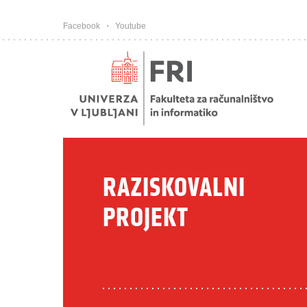
Pojdi na vsebino
Facebook
Youtube
RAZISKOVALNI
PROJEKT