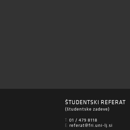
ŠTUDENTSKI REFERAT
(študentske zadeve)
01 / 479 8118
T:
referat@fri.uni-lj.si
E: