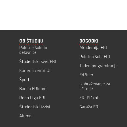
OB ŠTUDIJU
DOGODKI
Poletne šole in
Akademija FRI
delavnice
Poletna šola FRI
Študentski svet FRI
Teden programiranja
Karierni centri UL
Frižider
Šport
Izobraževanje za
Banda FRIdom
učitelje
Robo Liga FRI
FRI Piškot
Študentski izzivi
Garaža FRI
Alumni