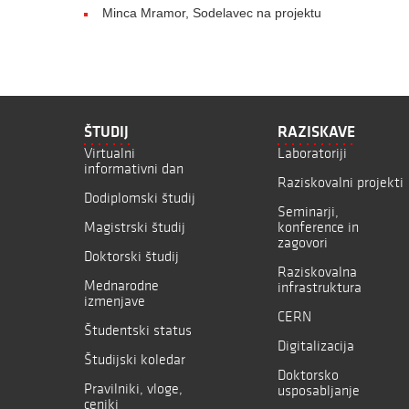
Minca Mramor, Sodelavec na projektu
ŠTUDIJ
RAZISKAVE
Virtualni
Laboratoriji
informativni dan
Raziskovalni projekti
Dodiplomski študij
Seminarji,
Magistrski študij
konference in
zagovori
Doktorski študij
Raziskovalna
Mednarodne
infrastruktura
izmenjave
CERN
Študentski status
Digitalizacija
Študijski koledar
Doktorsko
Pravilniki, vloge,
usposabljanje
ceniki