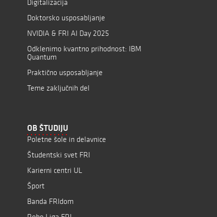
Digitalizacija
Doktorsko usposabljanje
NVIDIA & FRI AI Day 2025
Odklenimo kvantno prihodnost: IBM
Quantum
Praktično usposabljanje
Teme zaključnih del
OB ŠTUDIJU
Poletne šole in delavnice
Študentski svet FRI
Karierni centri UL
Šport
Banda FRIdom
Robo Liga FRI