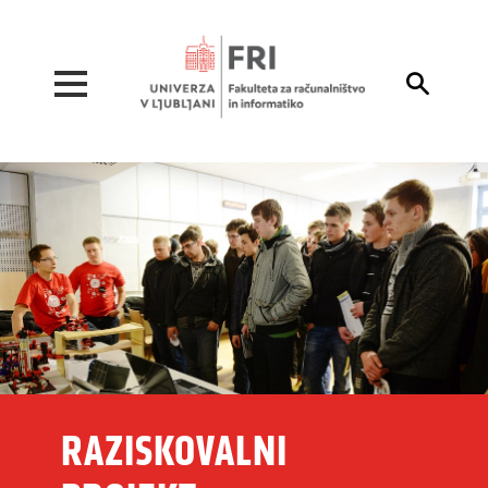
Pojdi na vsebino

RAZISKOVALNI