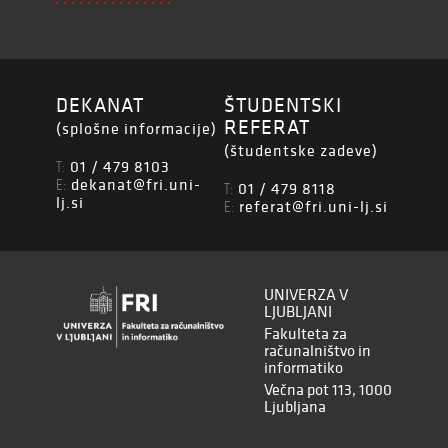
DEKANAT
ŠTUDENTSKI
REFERAT
(splošne informacije)
(študentske zadeve)
01 / 479 8103
T:
dekanat@fri.uni-
E:
01 / 479 8118
T:
lj.si
referat@fri.uni-lj.si
E:
UNIVERZA V
LJUBLJANI
Fakulteta za
računalništvo in
informatiko
Večna pot 113, 1000
Ljubljana