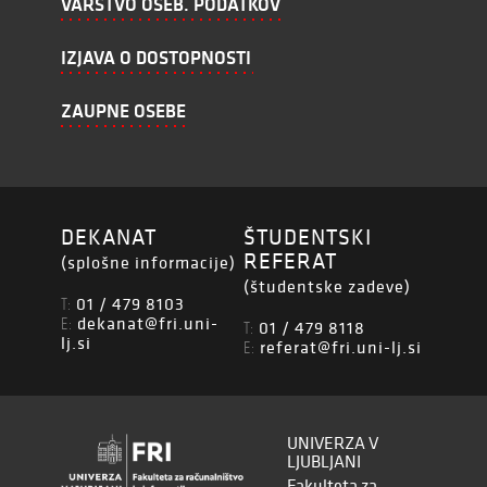
VARSTVO OSEB. PODATKOV
IZJAVA O DOSTOPNOSTI
ZAUPNE OSEBE
DEKANAT
ŠTUDENTSKI
REFERAT
(splošne informacije)
(študentske zadeve)
01 / 479 8103
T:
dekanat@fri.uni-
E:
01 / 479 8118
T:
lj.si
referat@fri.uni-lj.si
E:
UNIVERZA V
LJUBLJANI
Fakulteta za