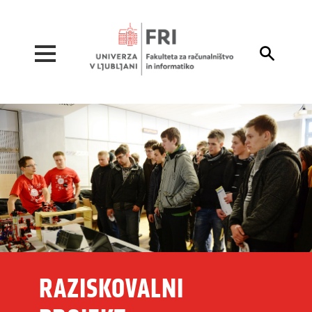
Pojdi na vsebino

RAZISKOVALNI