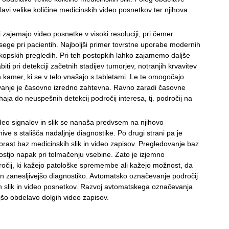
lavi velike količine medicinskih video posnetkov ter njihova
zajemajo video posnetke v visoki resoluciji, pri čemer
sege pri pacientih. Najboljši primer tovrstne uporabe modernih
kopskih pregledih. Pri teh postopkih lahko zajamemo daljše
iti pri detekciji začetnih stadijev tumorjev, notranjih krvavitev
 kamer, ki se v telo vnašajo s tabletami. Le te omogočajo
ovanje je časovno izredno zahtevna. Ravno zaradi časovne
haja do neuspešnih detekcij področij interesa, tj. področij na
eo signalov in slik se nanaša predvsem na njihovo
nimive s stališča nadaljnje diagnostike. Po drugi strani pa je
porast baz medicinskih slik in video zapisov. Pregledovanje baz
ostjo napak pri tolmačenju vsebine. Zato je izjemno
očij, ki kažejo patološke spremembe ali kažejo možnost, da
in zanesljivejšo diagnostiko. Avtomatsko označevanje področij
kih slik in video posnetkov. Razvoj avtomatskega označevanja
ejšo obdelavo dolgih video zapisov.