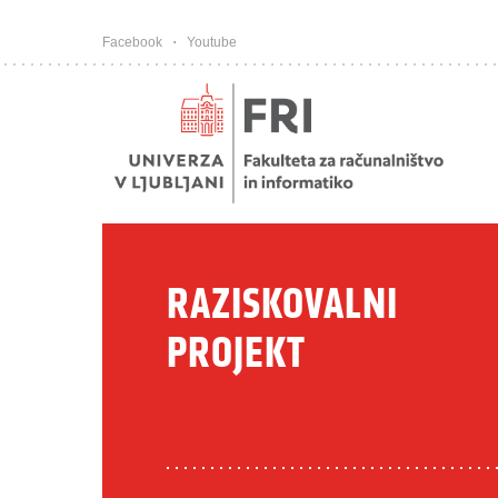
Pojdi na vsebino
Facebook
Youtube
RAZISKOVALNI
PROJEKT