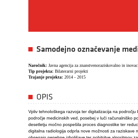
Samodejno označevanje medic
Naročnik:
Javna agencija za znanstvenoraziskovalno in inovac
Tip projekta:
Bilaterarni projekti
Trajanje projekta:
2014 - 2015
OPIS
Vpliv tehnološkega razvoja ter digitalizacija na področju
področje medicinskih ved, posebej v luči računalniško po
desetletju močno pospešila proces diagnostike ter reduci
digitalna radiologija odprla nove možnosti za raziskave 
obsegajo nenehne izboljšave ter pohitritve algoritmov za