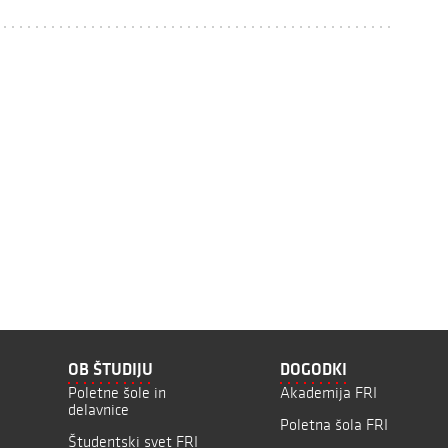
OB ŠTUDIJU
DOGODKI
Poletne šole in
Akademija FRI
delavnice
Poletna šola FRI
Študentski svet FRI