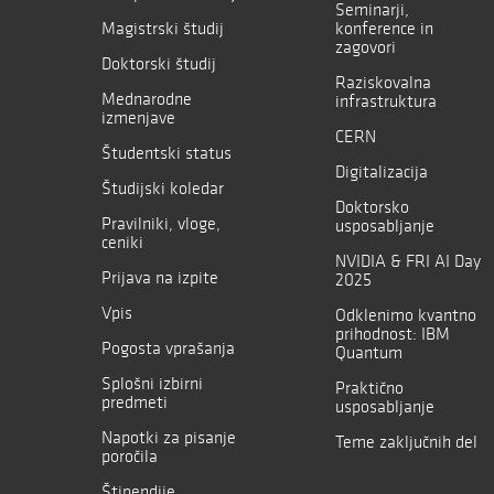
Seminarji,
Magistrski študij
konference in
zagovori
Doktorski študij
Raziskovalna
Mednarodne
infrastruktura
izmenjave
CERN
Študentski status
Digitalizacija
Študijski koledar
Doktorsko
Pravilniki, vloge,
usposabljanje
ceniki
NVIDIA & FRI AI Day
Prijava na izpite
2025
Vpis
Odklenimo kvantno
prihodnost: IBM
Pogosta vprašanja
Quantum
Splošni izbirni
Praktično
predmeti
usposabljanje
Napotki za pisanje
Teme zaključnih del
poročila
Štipendije