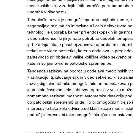
medicinskih slik, v zadnjih letih narašča potreba po obde
uporaba v diagnostiki.
Tehnološki razvoj je omogočil uporabo majhnih kamer, ki 
zagotavljajo minimalno invazivne ali celo neinvazivne po
tehnologij je uporaba kamer pri endoskopskih in gastros
video sekvence, ki jih je nato potrebno obdelati ter uporab
ipd. Zadnja leta je posebej zanimiva uporaba miniaturnih
nekajurne video posnetke, katerih obdelava in pregled
zahtevnosti pri obdelavi velike količine video sekvenc pri
katerih so jasno vidne patološke spremembe.
Tendenca raziskav na področju obdelave medicinskih vid
klasifikacijo, tj. izločanje slik in video sekvenc, ki so za
razvoj digitalne tehnike omogočil hiter in nepričakovan 
je postalo časovno zelo zahtevno opravilo z veliko možn
pomembno raziskati možnosti avtomatske detekcije podr
do patoloških sprememb pride. To bi omogočilo hitrejšo 
interesov je tako zelo odvisna od klasifikacije medicins
področij interesov bi tako omogočil hitrejšo in enostavn