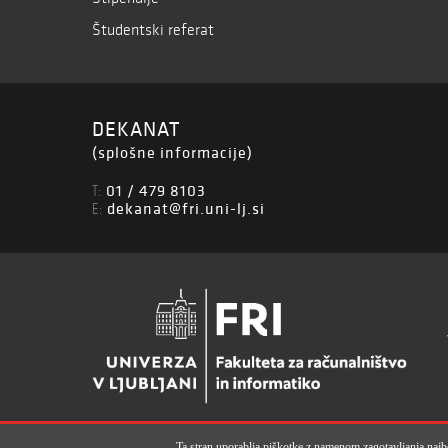
Študentski referat
DEKANAT
(splošne informacije)
01 / 479 8103
T:
dekanat@fri.uni-lj.si
E:
Ta stran uporablja piškotke z namenom zagotavljanja najbol