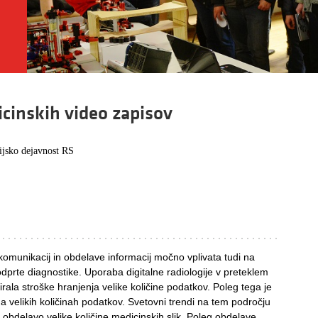
inskih video zapisov
ijsko dejavnost RS
 komunikacij in obdelave informacij močno vplivata tudi na
dprte diagnostike. Uporaba digitalne radiologije v preteklem
rala stroške hranjenja velike količine podatkov. Poleg tega je
na velikih količinah podatkov. Svetovni trendi na tem področju
 obdelavo velike količine medicinskih slik. Poleg obdelave