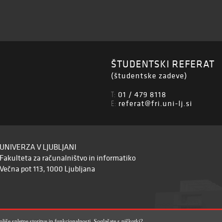
ŠTUDENTSKI REFERAT
(študentske zadeve)
01 / 479 8118
T:
referat@fri.uni-lj.si
E:
UNIVERZA V LJUBLJANI
Fakulteta za računalništvo in informatiko
Večna pot 113, 1000 Ljubljana
jše spletne storitve in funkcionalnosti. Soglašate s piškotki?