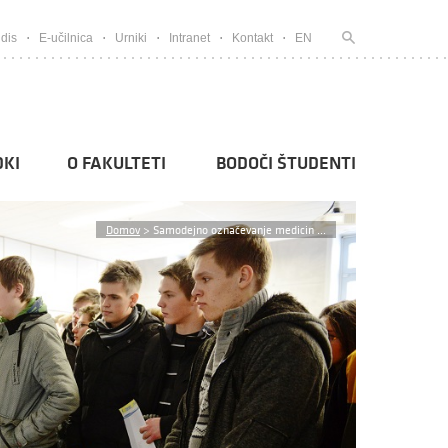
dis
E-učilnica
Urniki
Intranet
Kontakt
EN
KI
O FAKULTETI
BODOČI ŠTUDENTI
Domov
>
Samodejno označevanje medicin ...