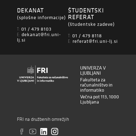
DEKANAT
ŠTUDENTSKI
REFERAT
(splošne informacije)
(študentske zadeve)
01 / 479 8103
T:
dekanat@fri.uni-
E:
01 / 479 8118
T:
lj.si
referat@fri.uni-lj.si
E:
UNIVERZA V
LJUBLJANI
Fakulteta za
računalništvo in
informatiko
Večna pot 113, 1000
Ljubljana
FRI na družbenih omrežjih