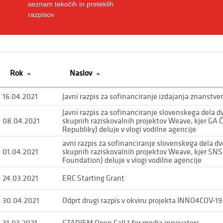
seznam tekočih in preteklih
razpisov
Rok
Naslov
16.04.2021
Javni razpis za sofinanciranje izdajanja znanstve
Javni razpis za sofinanciranje slovenskega dela dv
08.04.2021
skupnih raziskovalnih projektov Weave, kjer GA
Republiky) deluje v vlogi vodilne agencije
avni razpis za sofinanciranje slovenskega dela dv
01.04.2021
skupnih raziskovalnih projektov Weave, kjer SNS
Foundation) deluje v vlogi vodilne agencije
24.03.2021
ERC Starting Grant
30.04.2021
Odprt drugi razpis v okviru projekta INNO4COV-19
31.03.2021
STADIEM Open Call 1 for media innovators