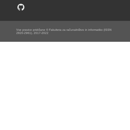
Vse pravice pridržane © Fakulteta za računalništvo in informatiko (ISSN
2820-2961), 2017-2022