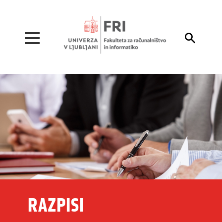
Pojdi na vsebino

RAZPISI