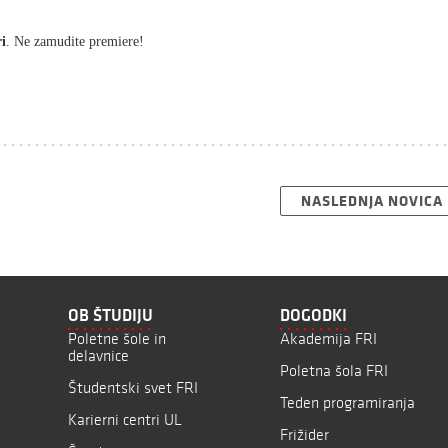
ri
. Ne zamudite premiere!
NASLEDNJA NOVICA
OB ŠTUDIJU
DOGODKI
Poletne šole in
Akademija FRI
delavnice
Poletna šola FRI
Študentski svet FRI
Teden programiranja
Karierni centri UL
Frižider