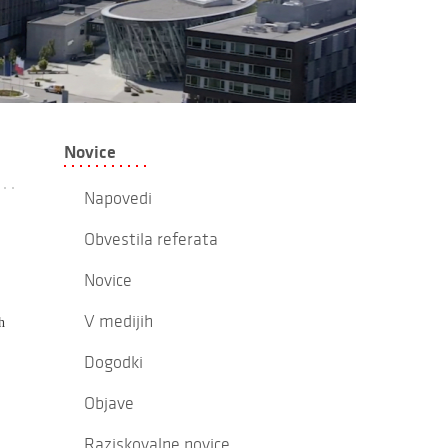
Novice
Napovedi
Obvestila referata
Novice
V medijih
h
Dogodki
Objave
Raziskovalne novice