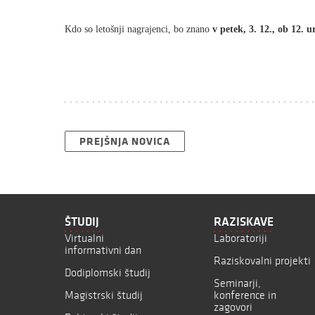
Kdo so letošnji nagrajenci, bo znano
v petek, 3. 12., ob 12. u
PREJŠNJA NOVICA
ŠTUDIJ
RAZISKAVE
Virtualni
Laboratoriji
informativni dan
Raziskovalni projekti
Dodiplomski študij
Seminarji,
Magistrski študij
konference in
zagovori