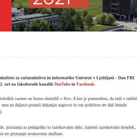
kultete za računalništvo in informatiko Univerze v Ljubljani - Dan FRI
2. uri na fakultetnih kanalih
YouTube
in
Facebook
.
ioloških razmer ne bomo obeležili v živo. A ker je pomembno, da tudi v takšni
 smo na daljavo posneli dekanjin nagovor in vse podelitve ter dali besedo
j.
e, priznanja za pedagoško in raziskovalno delo, izjemni raziskovalni dosežek,
st ter priznanje strokovnim službam.