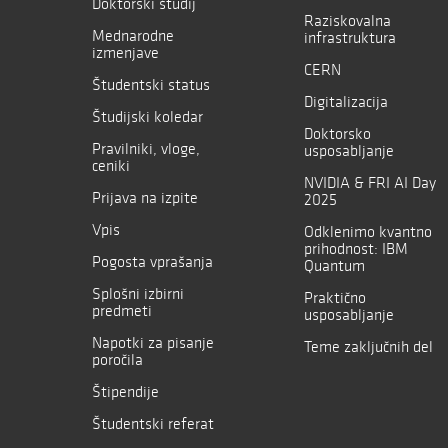
Doktorski študij
Raziskovalna
Mednarodne
infrastruktura
izmenjave
CERN
Študentski status
Digitalizacija
Študijski koledar
Doktorsko
Pravilniki, vloge,
usposabljanje
ceniki
NVIDIA & FRI AI Day
Prijava na izpite
2025
Vpis
Odklenimo kvantno
prihodnost: IBM
Pogosta vprašanja
Quantum
Splošni izbirni
Praktično
predmeti
usposabljanje
Napotki za pisanje
Teme zaključnih del
poročila
Štipendije
Študentski referat