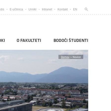
dis
E-učilnica
Urniki
Intranet
Kontakt
EN
KI
O FAKULTETI
BODOČI ŠTUDENTI
Domov
>
Novice