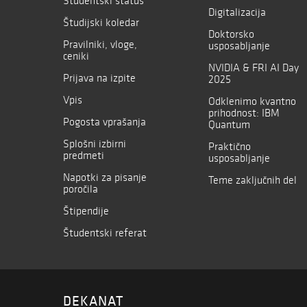
Študentski status
Digitalizacija
Študijski koledar
Doktorsko
Pravilniki, vloge,
usposabljanje
ceniki
NVIDIA & FRI AI Day
Prijava na izpite
2025
Vpis
Odklenimo kvantno
prihodnost: IBM
Pogosta vprašanja
Quantum
Splošni izbirni
Praktično
predmeti
usposabljanje
Napotki za pisanje
Teme zaključnih del
poročila
Štipendije
Študentski referat
DEKANAT