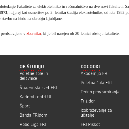
o dotedanje Fakultete za elektrotehniko in računalništvo na dve novi fakulteti. S
 1973
, najprej kot usmeritev po 2. letniku študija elektrotehnike, od leta 1982 p
vo stavbo na Brdo na obrobju Ljubljane.
o predstavljene v
zborniku
, ki je bil narejen ob 20-letnici obstoja fakultete.
OB ŠTUDIJU
DOGODKI
Poletne šole in
Akademija FRI
delavnice
Poletna šola FRI
Študentski svet FRI
Teden programiranja
Karierni centri UL
Frižider
Šport
Izobraževanje za
Banda FRIdom
učitelje
Robo Liga FRI
FRI Piškot