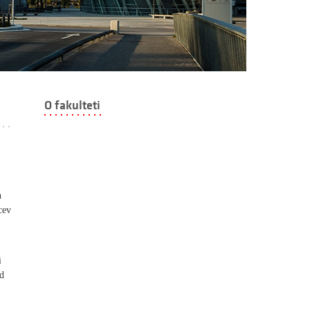
O fakulteti
n
cev
i
ed