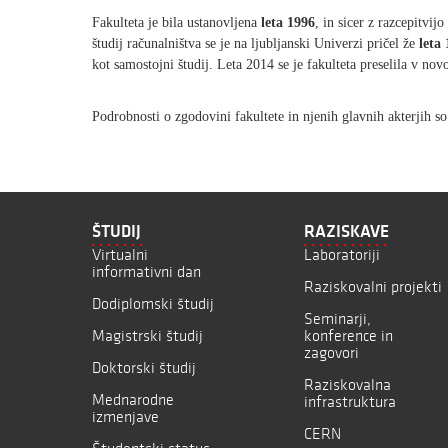
Fakulteta je bila ustanovljena
leta
1996
, in sicer z razcepitvij
študij računalništva se je na ljubljanski Univerzi pričel že
leta
kot samostojni študij. Leta 2014 se je fakulteta preselila v no
Podrobnosti o zgodovini fakultete in njenih glavnih akterjih s
ŠTUDIJ
RAZISKAVE
Virtualni
Laboratoriji
informativni dan
Raziskovalni projekti
Dodiplomski študij
Seminarji,
Magistrski študij
konference in
zagovori
Doktorski študij
Raziskovalna
Mednarodne
infrastruktura
izmenjave
CERN