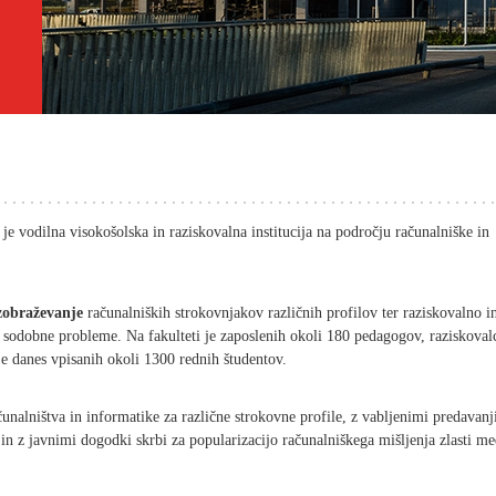
je vodilna visokošolska in raziskovalna institucija na področju računalniške in
zobraževanje
računalniških strokovnjakov različnih profilov ter raziskovalno i
za sodobne probleme. Na fakulteti je zaposlenih okoli 180 pedagogov, raziskoval
je danes vpisanih okoli 1300 rednih študentov.
unalništva in informatike za različne strokovne profile, z vabljenimi predavanj
in z javnimi dogodki skrbi za popularizacijo računalniškega mišljenja zlasti m