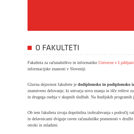
O FAKULTETI
Fakulteta za računalništvo in informatiko
Univerze v Ljubljani
informacijske znanosti v Sloveniji.
Glavna dejavnost fakultete je
dodiplomsko in podiplomsko i
znanstveno delovanje, ki ustvarja nova znanja in išče rešitve 
in drugega osebja v skupnih službah. Na študijskih programih 
Ob tem fakulteta izvaja dopolnilna izobraževanja s področij rač
in delavnicami dviguje raven računalniške pismenosti v družbi 
otroki in mladimi.