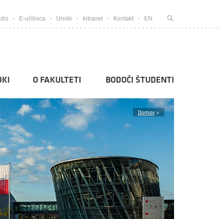
dis
E-učilnica
Urniki
Intranet
Kontakt
EN
KI
O FAKULTETI
BODOČI ŠTUDENTI
Domov
>