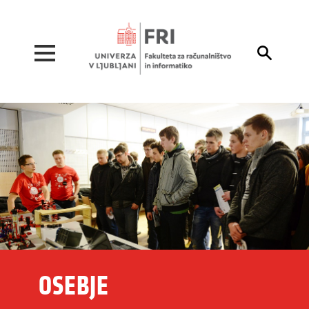
Pojdi na vsebino

OSEBJE