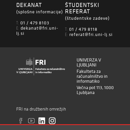
DEKANAT
ŠTUDENTSKI
REFERAT
(splošne informacije)
(študentske zadeve)
01 / 479 8103
T:
dekanat@fri.uni-
E:
01 / 479 8118
T:
lj.si
referat@fri.uni-lj.si
E:
UNIVERZA V
LJUBLJANI
Fakulteta za
računalništvo in
informatiko
Večna pot 113, 1000
Ljubljana
FRI na družbenih omrežjih