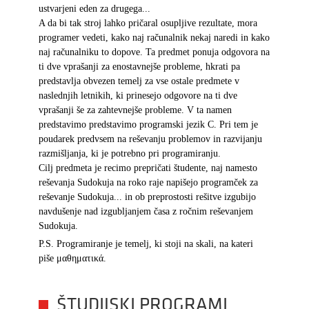
ustvarjeni eden za drugega...
A da bi tak stroj lahko pričaral osupljive rezultate, mora
programer vedeti, kako naj računalnik nekaj naredi in kako
naj računalniku to dopove. Ta predmet ponuja odgovora na
ti dve vprašanji za enostavnejše probleme, hkrati pa
predstavlja obvezen temelj za vse ostale predmete v
naslednjih letnikih, ki prinesejo odgovore na ti dve
vprašanji še za zahtevnejše probleme. V ta namen
predstavimo predstavimo programski jezik C. Pri tem je
poudarek predvsem na reševanju problemov in razvijanju
razmišljanja, ki je potrebno pri programiranju.
Cilj predmeta je recimo prepričati študente, naj namesto
reševanja Sudokuja na roko raje napišejo programček za
reševanje Sudokuja... in ob preprostosti rešitve izgubijo
navdušenje nad izgubljanjem časa z ročnim reševanjem
Sudokuja.
P.S. Programiranje je temelj, ki stoji na skali, na kateri
piše μαθηματικά.
ŠTUDIJSKI PROGRAMI