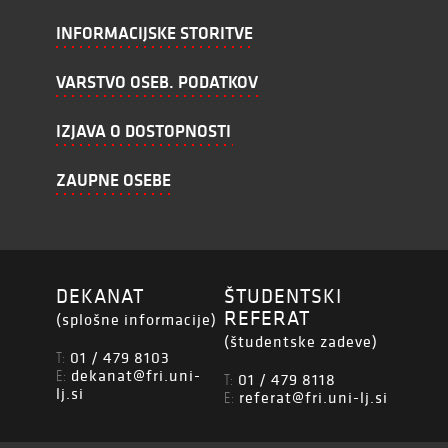
INFORMACIJSKE STORITVE
VARSTVO OSEB. PODATKOV
IZJAVA O DOSTOPNOSTI
ZAUPNE OSEBE
DEKANAT
ŠTUDENTSKI
REFERAT
(splošne informacije)
(študentske zadeve)
01 / 479 8103
T:
dekanat@fri.uni-
E:
01 / 479 8118
T:
lj.si
referat@fri.uni-lj.si
E: