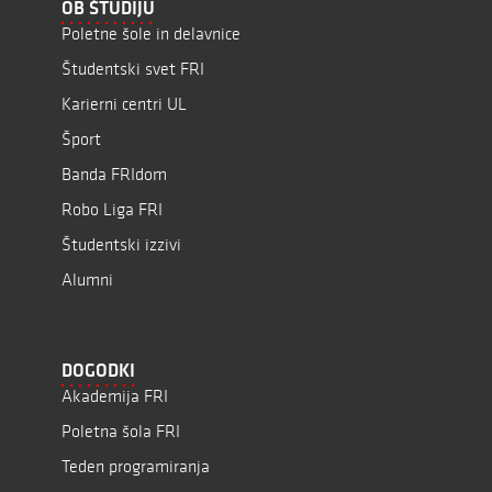
OB ŠTUDIJU
Poletne šole in delavnice
Študentski svet FRI
Karierni centri UL
Šport
Banda FRIdom
Robo Liga FRI
Študentski izzivi
Alumni
DOGODKI
Akademija FRI
Poletna šola FRI
Teden programiranja