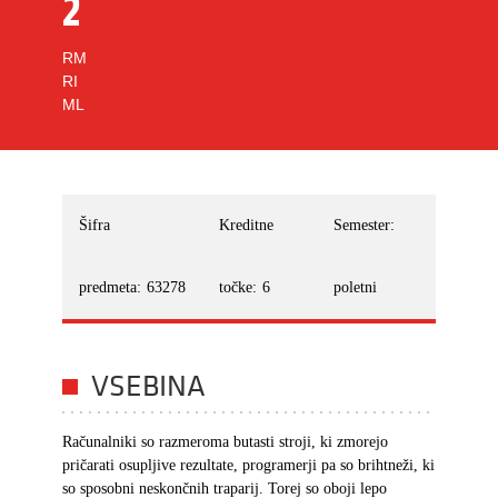
2
RM
RI
ML
Šifra
Kreditne
Semester:
predmeta:
63278
točke:
6
poletni
VSEBINA
Računalniki so razmeroma butasti stroji, ki zmorejo
pričarati osupljive rezultate, programerji pa so brihtneži, ki
so sposobni neskončnih traparij. Torej so oboji lepo