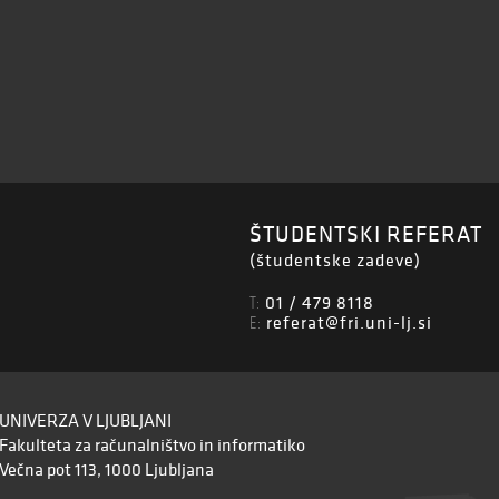
ŠTUDENTSKI REFERAT
(študentske zadeve)
01 / 479 8118
T:
referat@fri.uni-lj.si
E:
UNIVERZA V LJUBLJANI
Fakulteta za računalništvo in informatiko
Večna pot 113, 1000 Ljubljana