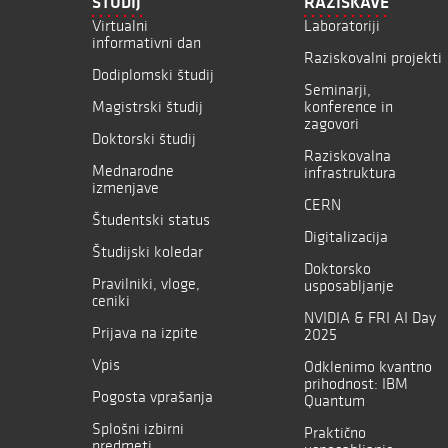
ŠTUDIJ
RAZISKAVE
Virtualni
Laboratoriji
informativni dan
Raziskovalni projekti
Dodiplomski študij
Seminarji,
Magistrski študij
konference in
zagovori
Doktorski študij
Raziskovalna
Mednarodne
infrastruktura
izmenjave
CERN
Študentski status
Digitalizacija
Študijski koledar
Doktorsko
Pravilniki, vloge,
usposabljanje
ceniki
NVIDIA & FRI AI Day
Prijava na izpite
2025
Vpis
Odklenimo kvantno
prihodnost: IBM
Pogosta vprašanja
Quantum
Splošni izbirni
Praktično
predmeti