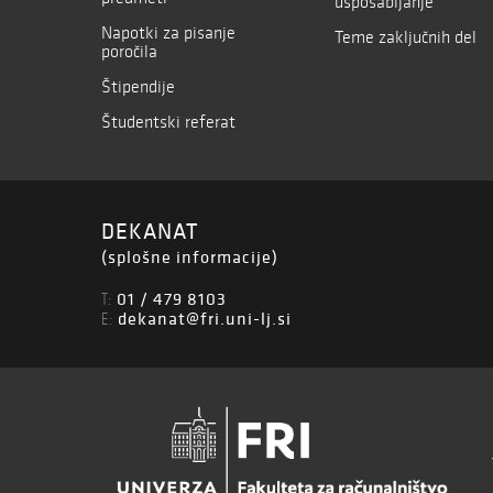
usposabljanje
Napotki za pisanje
Teme zaključnih del
poročila
Štipendije
Študentski referat
DEKANAT
(splošne informacije)
01 / 479 8103
T:
dekanat@fri.uni-lj.si
E: