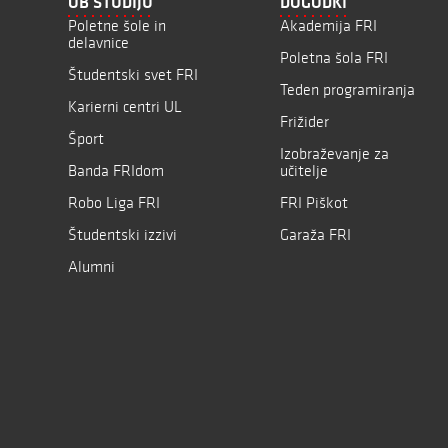
OB ŠTUDIJU
DOGODKI
Poletne šole in
Akademija FRI
delavnice
Poletna šola FRI
Študentski svet FRI
Teden programiranja
Karierni centri UL
Frižider
Šport
Izobraževanje za
Banda FRIdom
učitelje
Robo Liga FRI
FRI Piškot
Študentski izzivi
Garaža FRI
Alumni