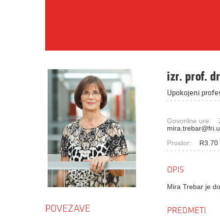
izr. prof. d
Upokojeni profe
Govorilne ure:
mira.trebar@fri.uni
Prostor:
R3.70 
OPIS
Mira Trebar je do
POVEZAVE
PREDMETI