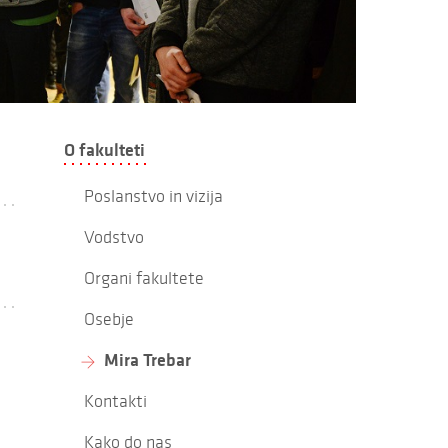
O fakulteti
Poslanstvo in vizija
Vodstvo
Organi fakultete
Osebje
Mira Trebar
Kontakti
Kako do nas