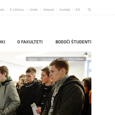
dis
E-učilnica
Urniki
Intranet
Kontakt
EN
KI
O FAKULTETI
BODOČI ŠTUDENTI
Domov
>
O fakulteti
>
Osebje
>
Mira Trebar