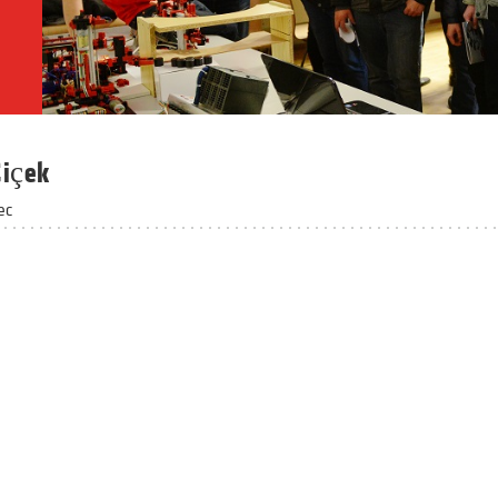
Çiçek
ec