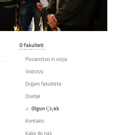
O fakulteti
Poslanstvo in vizija
Vodstvo
Organi fakultete
Osebje
Olgun Çiçek
Kontakti
Kako do nas