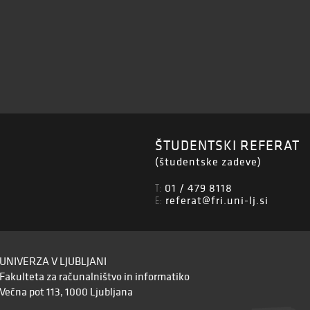
ŠTUDENTSKI REFERAT
(študentske zadeve)
01 / 479 8118
T:
referat@fri.uni-lj.si
E:
UNIVERZA V LJUBLJANI
Fakulteta za računalništvo in informatiko
Večna pot 113, 1000 Ljubljana