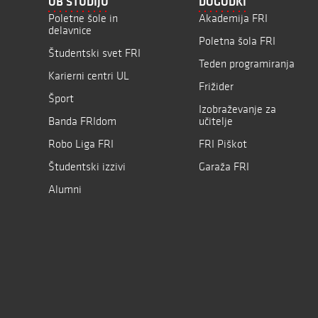
OB ŠTUDIJU
DOGODKI
Poletne šole in
Akademija FRI
delavnice
Poletna šola FRI
Študentski svet FRI
Teden programiranja
Karierni centri UL
Frižider
Šport
Izobraževanje za
Banda FRIdom
učitelje
Robo Liga FRI
FRI Piškot
Študentski izzivi
Garaža FRI
Alumni