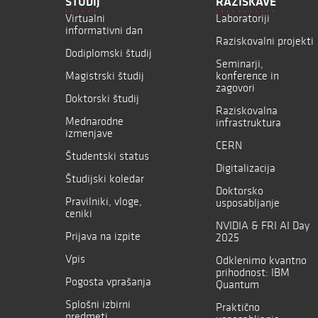
ŠTUDIJ
RAZISKAVE
Virtualni
Laboratoriji
informativni dan
Raziskovalni projekti
Dodiplomski študij
Seminarji,
Magistrski študij
konference in
zagovori
Doktorski študij
Raziskovalna
Mednarodne
infrastruktura
izmenjave
CERN
Študentski status
Digitalizacija
Študijski koledar
Doktorsko
Pravilniki, vloge,
usposabljanje
ceniki
NVIDIA & FRI AI Day
Prijava na izpite
2025
Vpis
Odklenimo kvantno
prihodnost: IBM
Pogosta vprašanja
Quantum
Splošni izbirni
Praktično
predmeti