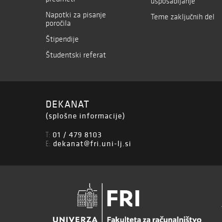
usposabljanje
Napotki za pisanje
Teme zaključnih del
poročila
Štipendije
Študentski referat
DEKANAT
(splošne informacije)
01 / 479 8103
T:
dekanat@fri.uni-lj.si
E: