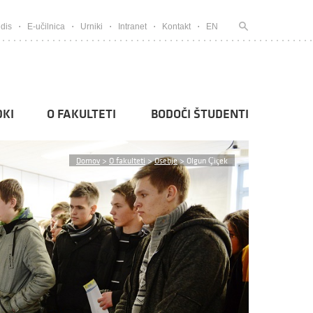
dis
E-učilnica
Urniki
Intranet
Kontakt
EN
KI
O FAKULTETI
BODOČI ŠTUDENTI
Domov
>
O fakulteti
>
Osebje
>
Olgun Çiçek