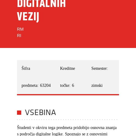
DIGITALNIH
VEZIJ
RM
RI
Šifra
Kreditne
Semester:
predmeta:
63204
točke:
6
zimski
VSEBINA
Študenti v okviru tega predmeta pridobijo osnovna znanja
s področja digitalne logike. Spoznajo se z osnovnimi