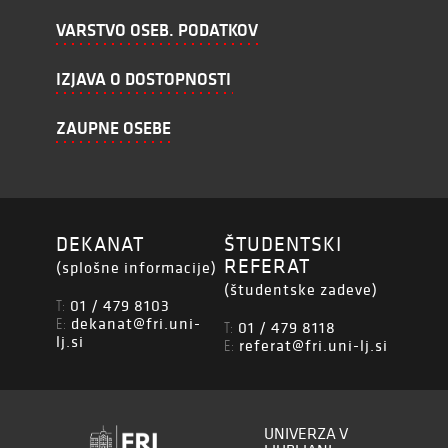
VARSTVO OSEB. PODATKOV
IZJAVA O DOSTOPNOSTI
ZAUPNE OSEBE
DEKANAT
ŠTUDENTSKI
REFERAT
(splošne informacije)
(študentske zadeve)
01 / 479 8103
T:
dekanat@fri.uni-
E:
01 / 479 8118
T:
lj.si
referat@fri.uni-lj.si
E:
UNIVERZA V