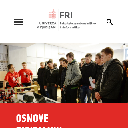
Pojdi na vsebino

OSNOVE