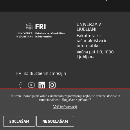
UNIVERZA V
LJUBLJANI
Fakulteta za
računalništvo in
informatiko
Večna pot 113, 1000
Ljubljana
FRI na družbenih omrežjih
Ta stran uporablja piškotke z namenom zagotavljanja najboljše spletne storitve in
funkcionalnosti. Soglašate s piškotki?
Več informacij
Vse pravice pridržane © Fakulteta za računalništvo in informatiko (ISSN
SOGLAŠAM
NE SOGLAŠAM
2820-2961), 2017-2022