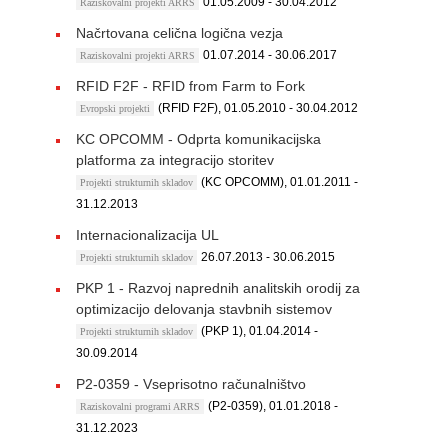
01.05.2009 - 30.04.2012
Raziskovalni projekti ARRS
Načrtovana celična logična vezja
01.07.2014 - 30.06.2017
Raziskovalni projekti ARRS
RFID F2F - RFID from Farm to Fork
(RFID F2F), 01.05.2010 - 30.04.2012
Evropski projekti
KC OPCOMM - Odprta komunikacijska
platforma za integracijo storitev
(KC OPCOMM), 01.01.2011 -
Projekti strukturnih skladov
31.12.2013
Internacionalizacija UL
26.07.2013 - 30.06.2015
Projekti strukturnih skladov
PKP 1 - Razvoj naprednih analitskih orodij za
optimizacijo delovanja stavbnih sistemov
(PKP 1), 01.04.2014 -
Projekti strukturnih skladov
30.09.2014
P2-0359 - Vseprisotno računalništvo
(P2-0359), 01.01.2018 -
Raziskovalni programi ARRS
31.12.2023