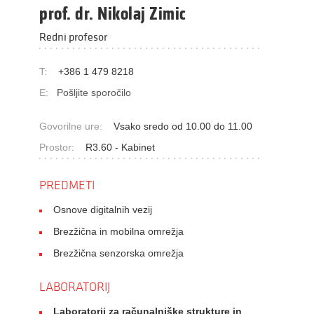
prof. dr. Nikolaj Zimic
Redni profesor
T:
+386 1 479 8218
E:
Pošljite sporočilo
Govorilne ure:
Vsako sredo od 10.00 do 11.00
Prostor:
R3.60 - Kabinet
PREDMETI
Osnove digitalnih vezij
Brezžična in mobilna omrežja
Brezžična senzorska omrežja
LABORATORIJ
Laboratorij za računalniške strukture in