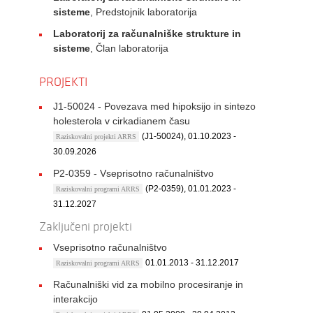
sisteme
, Predstojnik laboratorija
Laboratorij za računalniške strukture in
sisteme
, Član laboratorija
PROJEKTI
J1-50024 - Povezava med hipoksijo in sintezo
holesterola v cirkadianem času
(J1-50024), 01.10.2023 -
Raziskovalni projekti ARRS
30.09.2026
P2-0359 - Vseprisotno računalništvo
(P2-0359), 01.01.2023 -
Raziskovalni programi ARRS
31.12.2027
Zaključeni projekti
Vseprisotno računalništvo
01.01.2013 - 31.12.2017
Raziskovalni programi ARRS
Računalniški vid za mobilno procesiranje in
interakcijo