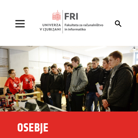
Pojdi na vsebino

OSEBJE