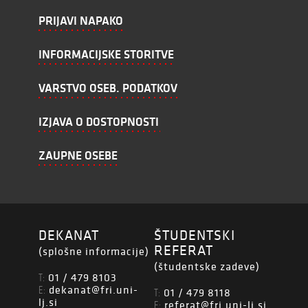
PRIJAVI NAPAKO
INFORMACIJSKE STORITVE
VARSTVO OSEB. PODATKOV
IZJAVA O DOSTOPNOSTI
ZAUPNE OSEBE
DEKANAT
ŠTUDENTSKI
REFERAT
(splošne informacije)
(študentske zadeve)
01 / 479 8103
T:
dekanat@fri.uni-
E:
01 / 479 8118
T:
lj.si
referat@fri.uni-lj.si
E: