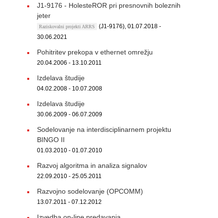
J1-9176 - HolesteROR pri presnovnih boleznih
jeter
(J1-9176), 01.07.2018 -
Raziskovalni projekti ARRS
30.06.2021
Pohitritev prekopa v ethernet omrežju
20.04.2006 - 13.10.2011
Izdelava študije
04.02.2008 - 10.07.2008
Izdelava študije
30.06.2009 - 06.07.2009
Sodelovanje na interdisciplinarnem projektu
BINGO II
01.03.2010 - 01.07.2010
Razvoj algoritma in analiza signalov
22.09.2010 - 25.05.2011
Razvojno sodelovanje (OPCOMM)
13.07.2011 - 07.12.2012
Izvedba on-line predavanja