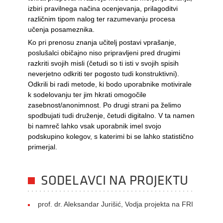
izbiri pravilnega načina ocenjevanja, prilagoditvi
različnim tipom nalog ter razumevanju procesa
učenja posameznika.
Ko pri prenosu znanja učitelj postavi vprašanje,
poslušalci običajno niso pripravljeni pred drugimi
razkriti svojih misli (četudi so ti isti v svojih spisih
neverjetno odkriti ter pogosto tudi konstruktivni).
Odkrili bi radi metode, ki bodo uporabnike motivirale
k sodelovanju ter jim hkrati omogočile
zasebnost/anonimnost. Po drugi strani pa želimo
spodbujati tudi druženje, četudi digitalno. V ta namen
bi namreč lahko vsak uporabnik imel svojo
podskupino kolegov, s katerimi bi se lahko statistično
primerjal.
SODELAVCI NA PROJEKTU
prof. dr. Aleksandar Jurišić, Vodja projekta na FRI