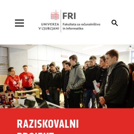
Pojdi na vsebino

RAZISKOVALNI