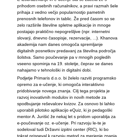
prihodom osebnih računalnikov, a pravi razmah šele
prihaja z vedno večjo popularnostjo pametnih
prenosnih telefonov in tablic. Že pred časom so se
zelo razširile številne spletne aplikacije in mnoge
postajajo praktično nepogrešljive (npr. internetni
slovarji, dnevno časopisje, rezervacije, ...). Khanova
akademija nam danes omogoča spremljanje
digitalnih posnetkov predavanj za številna področja
šolstva. Samo poučevanje pa v mnogih pogledih
vseeno spominja na 19. stoletje, čeprav se danes
nahajamo v tehnološki in digitalni dobi.
Podjetje Primaris d.o.o. bi želelo razviti programsko
opremo za e-učenje, ki omogoča interaktivno
pridobivanje novega znanja. Cilj tega projekta je
razvoj inovativnih modulov in novih metode za
spodbujanje reševalcev kvizov. Za osnovo bi lahko
uporabili pilotsko aplikacijo eQuiz, ki jo pedagoški
mentor A. Jurišić že nekaj let s pridom uporablja za
e-poučevanje oz. e-učenje. Pri razvoju le-te je
sodeloval tudi Državni izpitni center (RIC), ki bo
tokrat prispeval k razvoju metod za merjenje znanja,