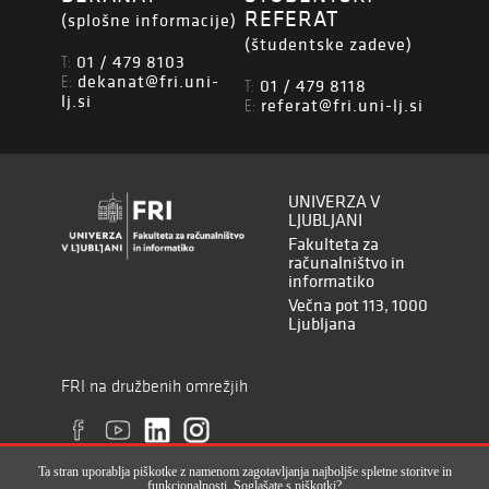
REFERAT
(splošne informacije)
(študentske zadeve)
01 / 479 8103
T:
dekanat@fri.uni-
E:
01 / 479 8118
T:
lj.si
referat@fri.uni-lj.si
E:
UNIVERZA V
LJUBLJANI
Fakulteta za
računalništvo in
informatiko
Večna pot 113, 1000
Ljubljana
FRI na družbenih omrežjih
Ta stran uporablja piškotke z namenom zagotavljanja najboljše spletne storitve in
funkcionalnosti. Soglašate s piškotki?