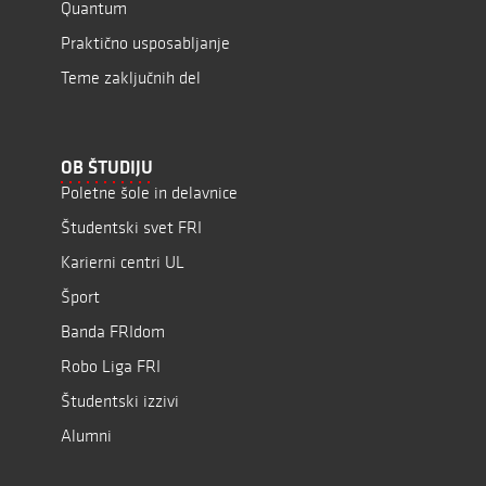
Quantum
Praktično usposabljanje
Teme zaključnih del
OB ŠTUDIJU
Poletne šole in delavnice
Študentski svet FRI
Karierni centri UL
Šport
Banda FRIdom
Robo Liga FRI
Študentski izzivi
Alumni