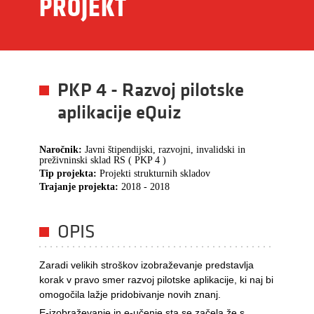
PROJEKT
PKP 4 - Razvoj pilotske
aplikacije eQuiz
Naročnik:
Javni štipendijski, razvojni, invalidski in
preživninski sklad RS ( PKP 4 )
Tip projekta:
Projekti strukturnih skladov
Trajanje projekta:
2018 - 2018
OPIS
Zaradi velikih stroškov izobraževanje predstavlja
korak v pravo smer razvoj pilotske aplikacije, ki naj bi
omogočila lažje pridobivanje novih znanj.
E-izobraževanje in e-učenje sta se začela že s