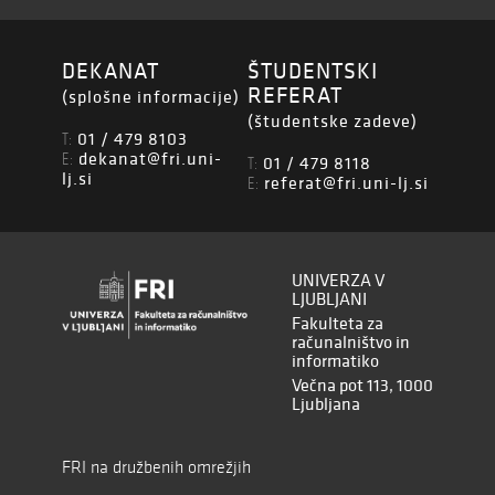
DEKANAT
ŠTUDENTSKI
REFERAT
(splošne informacije)
(študentske zadeve)
01 / 479 8103
T:
dekanat@fri.uni-
E:
01 / 479 8118
T:
lj.si
referat@fri.uni-lj.si
E:
UNIVERZA V
LJUBLJANI
Fakulteta za
računalništvo in
informatiko
Večna pot 113, 1000
Ljubljana
FRI na družbenih omrežjih