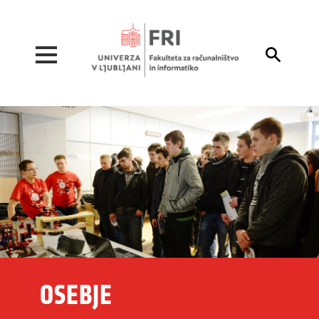
Pojdi na vsebino

OSEBJE