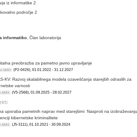
ja iz informatike 2
skovalno področje 2
a informatiko
, Član laboratorija
italna preobrazba za pametno javno upravljanje
(P2-0426), 01.01.2022 - 31.12.2027
ami ARRS
S-KV: Razvoj skalabilnega modela ozaveščanja starejših odraslih za
rnetske varnosti
(V5-2568), 01.09.2025 - 28.02.2027
kti ARRS
ekti
na uporaba pametnih naprav med starejšimi: Nasproti na izobraževanj
enciji kibernetske kriminalitete
(J5-3111), 01.10.2021 - 30.09.2024
kti ARRS