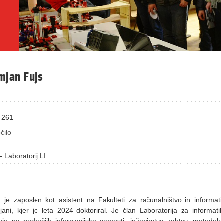
mjan Fujs
 261
čilo
- Laboratorij LI
je zaposlen kot asistent na Fakulteti za računalništvo in informat
jani, kjer je leta 2024 doktoriral. Je član Laboratorija za informati
uje na področjih informacijske varnosti, inženirstva zahtev, metodolo