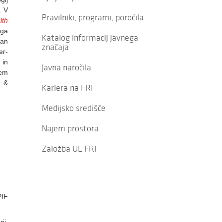
. V
Pravilniki, programi, poročila
lth
ega
Katalog informacij javnega
ean
značaja
er-
 in
Javna naročila
jem
g &
Kariera na FRI
Medijsko središče
Najem prostora
Založba UL FRI
PIF