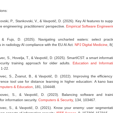
ions:
ovski, P., Stankovski, V., & Vavpotič, D. (2026). Key AI features to supp
e engineering: practitioners’ perspective.
Empirical Software Engineeri
, & Fujs, D. (2025). Navigating uncharted waters: select practi
s in radiology AI compliance with the EU AI Act.
NPJ Digital Medicine
, 8(
vec, S., Hovelja, T., & Vavpotič, D. (2025). SmartICST: a smart informat
curity training approach for older adults.
Education and Informat
, 1-22.
ovec, S., Žvanut, B., & Vavpotič, D. (2022). Improving the efficiency
ence tool use for distance learning in higher education: A kano ba
mputers & Education
, 181, 104448.
hovec, S., & Vavpotič, D. (2023). Balancing software and train
for information security.
Computers & Security
, 134, 103467.
hovec, S., & Vavpotič, D. (2021). Know your enemy: user segmentat