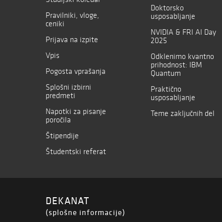
Doktorsko
Pravilniki, vloge,
usposabljanje
ceniki
NVIDIA & FRI AI Day
Prijava na izpite
2025
Vpis
Odklenimo kvantno
prihodnost: IBM
Pogosta vprašanja
Quantum
Splošni izbirni
Praktično
predmeti
usposabljanje
Napotki za pisanje
Teme zaključnih del
poročila
Štipendije
Študentski referat
DEKANAT
(splošne informacije)