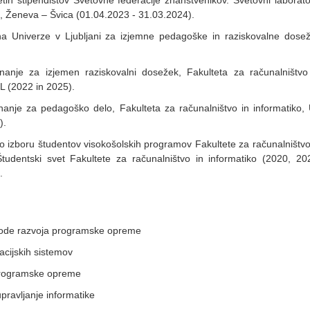
ih štipendistov Svetovne federacije znanstvenikov. Svetovni laborator
,
Ženeva – Švica (01.04.2023 - 31.03.2024).
ina Univerze v Ljubljani za izjemne pedagoške in raziskovalne dose
nanje za izjemen raziskovalni dosežek, Fakulteta za računalništvo
UL (2022 in 2025).
anje za pedagoško delo, Fakulteta za računalništvo in informatiko,
).
po izboru študentov visokošolskih programov Fakultete za računalništvo
Študentski svet Fakultete za računalništvo in informatiko (2020, 20
.
de razvoja programske opreme
acijskih sistemov
programske opreme
upravljanje informatike