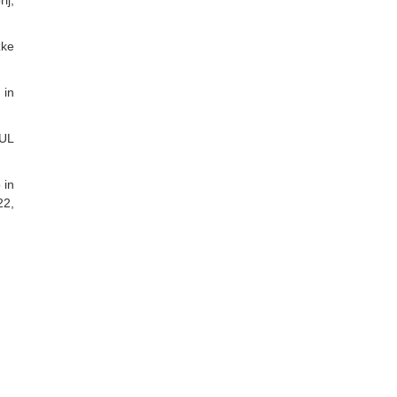
ij,
žke
 in
 UL
 in
22,