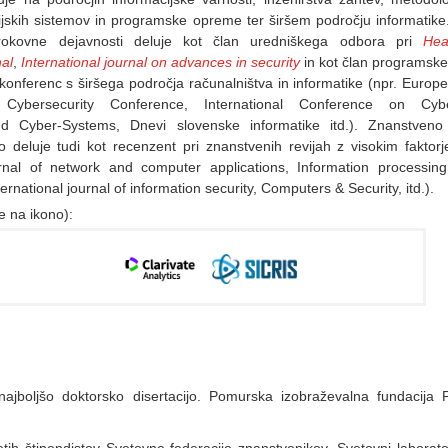
ijskih sistemov in programske opreme ter širšem področju informatike
trokovne dejavnosti deluje kot član uredniškega odbora pri
Hea
nal
,
International journal on advances in security
in kot član programsk
 konferenc s širšega področja računalništva in informatike (npr. Europ
ary Cybersecurity Conference, International Conference on Cyb
d Cyber-Systems, Dnevi slovenske informatike itd.). Znanstveno
o deluje tudi kot recenzent pri znanstvenih revijah z visokim faktor
urnal of network and computer applications, Information processin
national journal of information security, Computers & Security, itd.).
e na ikono):
ajboljšo doktorsko disertacijo. Pomurska izobraževalna fundacija 