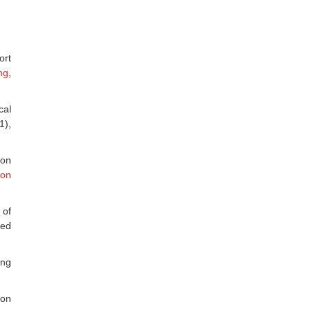
ort
ng
,
cal
1),
ion
ion
 of
sed
ing
ion