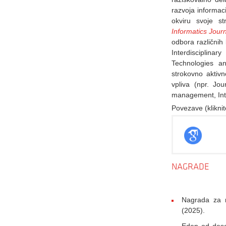
razvoja informac
okviru svoje s
Informatics Jour
odbora različnih
Interdisciplin
Technologies an
strokovno aktivn
vpliva (npr. Jo
management, Inter
Povezave (kliknit
NAGRADE
Nagrada za n
(2025).