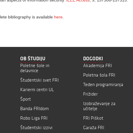
n aspects of information security.
IEEE Access
, 9, 157306-157315.
plete bibliography is available
here
.
OB ŠTUDIJU
DOGODKI
Poletne šole in
Akademija FRI
delavnice
Poletna šola FRI
Študentski svet FRI
Teden programiranja
Karierni centri UL
Frižider
Šport
Izobraževanje za
Banda FRIdom
učitelje
Robo Liga FRI
FRI Piškot
Študentski izzivi
Garaža FRI