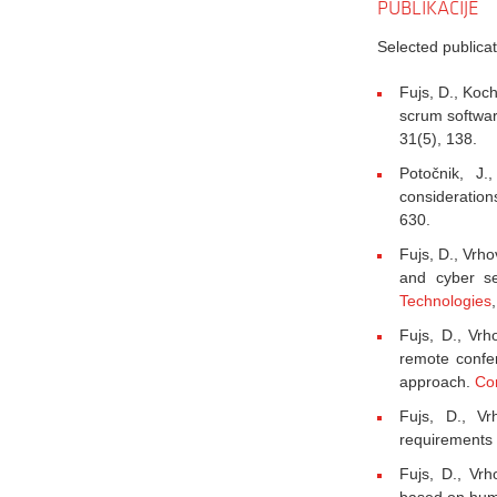
PUBLIKACIJE
Selected publicat
Fujs, D., Koch
scrum softwar
31(5), 138.
Potočnik, J.
consideration
630.
Fujs, D., Vrho
and cyber se
Technologies
Fujs, D., Vrh
remote confer
approach.
Co
Fujs, D., Vr
requirements 
Fujs, D., Vr