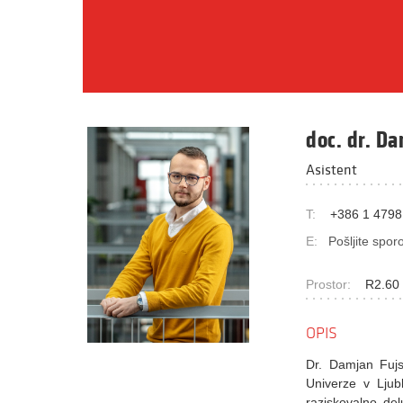
doc. dr. Da
Asistent
T:
+386 1 4798
E:
Pošljite sporo
Prostor:
R2.60 
OPIS
Dr. Damjan Fujs 
Univerze v Ljubl
raziskovalno del