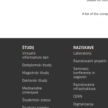
based on huma
A list of the com
ŠTUDIJ
RAZISKAVE
Virtualni
Laboratoriji
informativni dan
Raziskovalni projekti
Dodiplomski študij
Seminarji,
Magistrski študij
konference in
zagovori
Doktorski študij
Raziskovalna
Mednarodne
infrastruktura
izmenjave
CERN
Študentski status
Digitalizacija
Študijski koledar