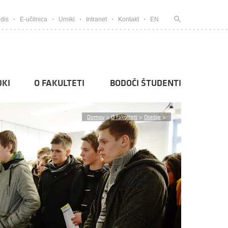
dis
E-učilnica
Urniki
Intranet
Kontakt
EN
KI
O FAKULTETI
BODOČI ŠTUDENTI
Domov
>
O fakulteti
>
Osebje
>