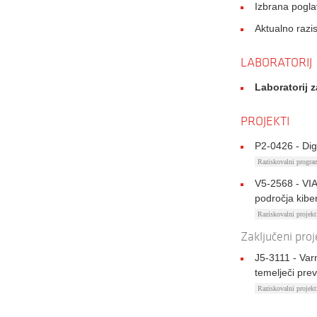
Izbrana poglav
Aktualno razi
LABORATORIJ
Laboratorij z
PROJEKTI
P2-0426 - Dig
Raziskovalni progr
V5-2568 - VIA
področja kibe
Raziskovalni proje
Zaključeni proj
J5-3111 - Var
temelječi prev
Raziskovalni proje