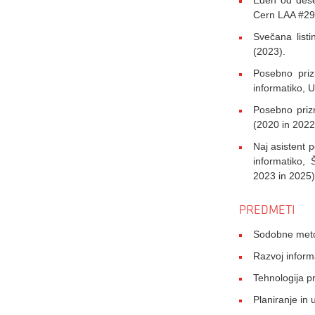
Eden od deset
Cern LAA #29
Svečana list
(2023).
Posebno priz
informatiko, 
Posebno prizn
(2020 in 2022
Naj asistent 
informatiko, 
2023 in 2025)
PREDMETI
Sodobne meto
Razvoj inform
Tehnologija 
Planiranje in 