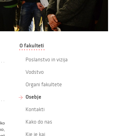
O fakulteti
Poslanstvo in vizija
Vodstvo
Organi fakultete
Osebje
Kontakti
Kako do nas
iko
ko,
Kje je kaj
gij