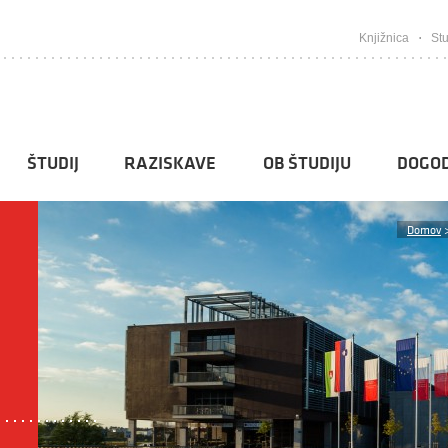
Knjižnica
Stu
ŠTUDIJ
RAZISKAVE
OB ŠTUDIJU
DOGOD
Domov