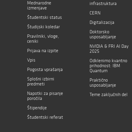
Mednarodne
infrastruktura
izmenjave
CERN
Študentski status
Digitalizacija
Študijski koledar
Doktorsko
Pravilniki, vloge,
usposabljanje
ceniki
NVIDIA & FRI AI Day
Prijava na izpite
2025
Vpis
Odklenimo kvantno
prihodnost: IBM
Pogosta vprašanja
Quantum
Splošni izbirni
Praktično
predmeti
usposabljanje
Napotki za pisanje
Teme zaključnih del
poročila
Štipendije
Študentski referat