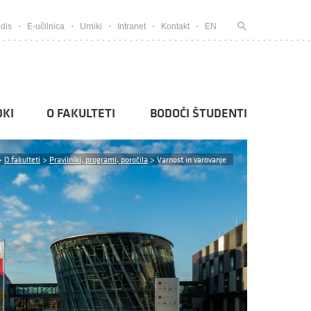
dis
E-učilnica
Urniki
Intranet
Kontakt
EN
KI
O FAKULTETI
BODOČI ŠTUDENTI
>
O fakulteti
>
Pravilniki, programi, poročila
>
Varnost in varovanje