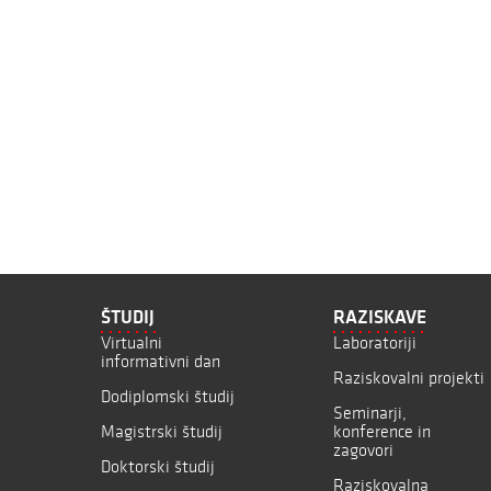
ŠTUDIJ
RAZISKAVE
Virtualni
Laboratoriji
informativni dan
Raziskovalni projekti
Dodiplomski študij
Seminarji,
Magistrski študij
konference in
zagovori
Doktorski študij
Raziskovalna