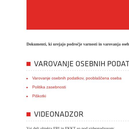
Dokumenti, ki urejajo področje varnosti in varovanja os
VAROVANJE OSEBNIH PODA
Varovanje osebnih podatkov, pooblaščena oseba
Politika zasebnosti
Piškotki
VIDEONADZOR
Vsi deli objekta FRI in FKKT so pod videonadzorom: