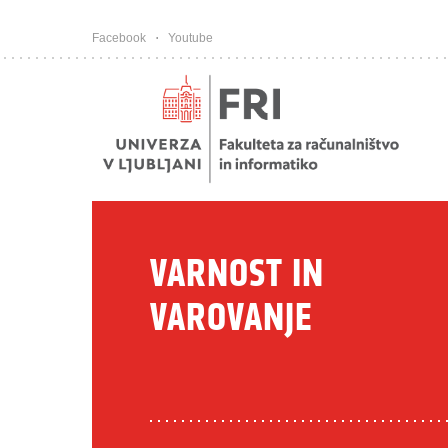
Pojdi na vsebino
Facebook
Youtube
VARNOST IN
VAROVANJE