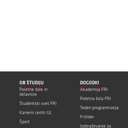
OB ŠTUDIJU
DOGODKI
Poletne šole in
Akademija FRI
delavnice
Poletna šola FRI
Študentski svet FRI
Teden programiranja
Karierni centri UL
Frižider
Šport
Izobraževanje za