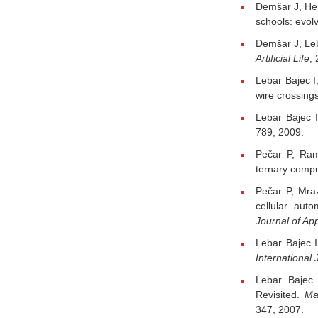
Demšar J, Hem
schools: evol
Demšar J, Leb
Artificial Life
,
Lebar Bajec I
wire crossing
Lebar Bajec I
789, 2009.
Pečar P, Ram
ternary compu
Pečar P, Mra
cellular aut
Journal of Ap
Lebar Bajec 
International
Lebar Bajec
Revisited.
Ma
347, 2007.