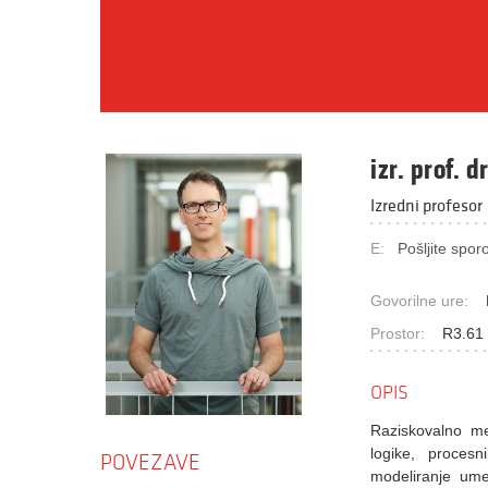
izr. prof. d
Izredni profesor
E:
Pošljite sporo
Govorilne ure:
Prostor:
R3.61 
OPIS
Raziskovalno me
logike, proces
POVEZAVE
modeliranje ume