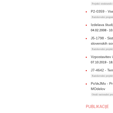
Projekti strukturnih
P2-0359 - Vse
Raziskovalni progr
Izdelava študi
04.02.2008 - 10
J5-1798 - Sis
slovenskih so
Raziskovalni proje
Vzpostavitev i
07.10.2019 - 18
J7-4642 - Tem
Raziskovalni proje
PoVeJMo - Pri
MOdelov
Ostali nacionalni pro
PUBLIKACIJE