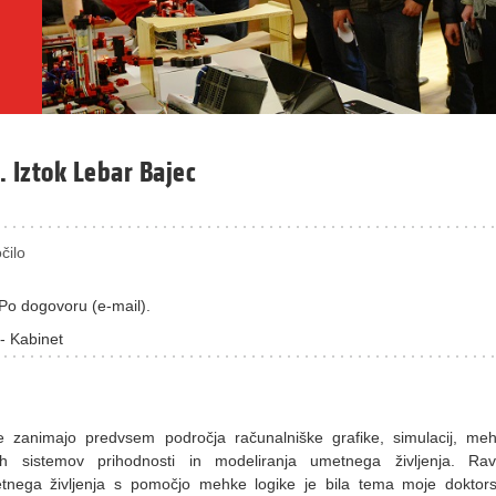
r. Iztok Lebar Bajec
čilo
Po dogovoru (e-mail).
- Kabinet
 zanimajo predvsem področja računalniške grafike, simulacij, me
nih sistemov prihodnosti in modeliranja umetnega življenja. Ra
tnega življenja s pomočjo mehke logike je bila tema moje doktor