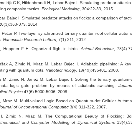
elrijk C K, Hildenbrandt H, Lebar Bajec I. Simulating predator attacks
ving composite tactics.
Ecological Modelling
, 304:22-33, 2015.
ar Bajec I. Simulated predator attacks on flocks: a comparison of tacti
 20(3):363-379, 2014.
, Pečar P. Two-layer synchronized ternary quantum-dot cellular autom
s.
Nanoscale Research Letters
, 7(1):211, 2012.
, Heppner F H. Organized flight in birds.
Animal Behaviour
, 78(4):7
šak A, Zimic N, Mraz M, Lebar Bajec I. Adiabatic pipelining: A key
ting with quantum dots.
Nanotechnology
, 19(49):495401, 2008.
z M, Zimic N, Janež M, Lebar Bajec I. Solving the ternary quantum-
omata logic gate problem by means of adiabatic switching.
Japan
plied Physics
47(6):5000-5006, 2008.
I, Mraz M. Multi-valued Logic Based on Quantum-dot Cellular Automa
 Journal of Unconventional Computing
3(4):311-322, 2007.
 I, Zimic N, Mraz M. The Computational Beauty of Flocking: Bo
thematical and Computer Modelling of Dynamical Systems
13(4):3