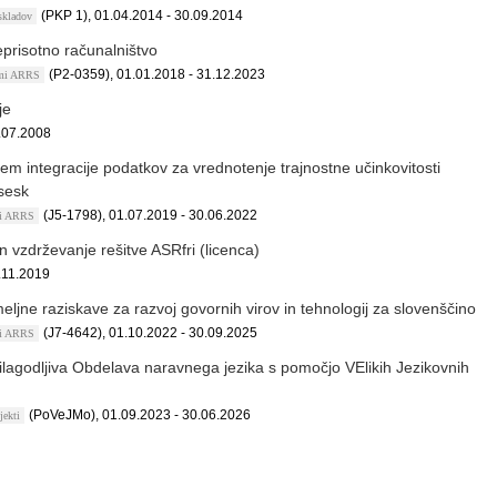
(PKP 1), 01.04.2014 - 30.09.2014
 skladov
prisotno računalništvo
(P2-0359), 01.01.2018 - 31.12.2023
ami ARRS
je
.07.2008
tem integracije podatkov za vrednotenje trajnostne učinkovitosti
sesk
(J5-1798), 01.07.2019 - 30.06.2022
kti ARRS
n vzdrževanje rešitve ASRfri (licenca)
.11.2019
eljne raziskave za razvoj govornih virov in tehnologij za slovenščino
(J7-4642), 01.10.2022 - 30.09.2025
kti ARRS
lagodljiva Obdelava naravnega jezika s pomočjo VElikih Jezikovnih
(PoVeJMo), 01.09.2023 - 30.06.2026
jekti