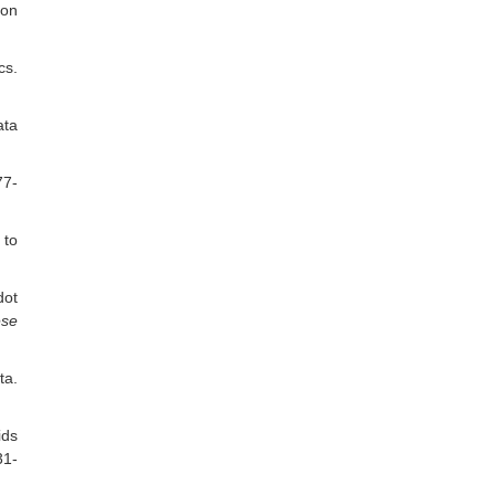
 on
cs.
ata
77-
 to
dot
ese
ta.
ids
31-