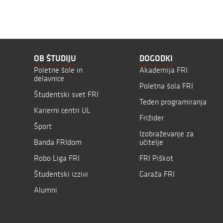
OB ŠTUDIJU
DOGODKI
Poletne šole in
Akademija FRI
delavnice
Poletna šola FRI
Študentski svet FRI
Teden programiranja
Karierni centri UL
Frižider
Šport
Izobraževanje za
Banda FRIdom
učitelje
Robo Liga FRI
FRI Piškot
Študentski izzivi
Garaža FRI
Alumni