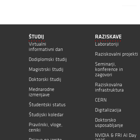
ŠTUDIJ
RAZISKAVE
Virtualni
Laboratoriji
informativni dan
Raziskovalni projekti
Dodiplomski študij
Seminarji,
Magistrski študij
konference in
zagovori
Doktorski študij
Raziskovalna
Mednarodne
infrastruktura
izmenjave
CERN
Študentski status
Digitalizacija
Študijski koledar
Doktorsko
Pravilniki, vloge,
usposabljanje
ceniki
NVIDIA & FRI AI Day
Prijava na izpite