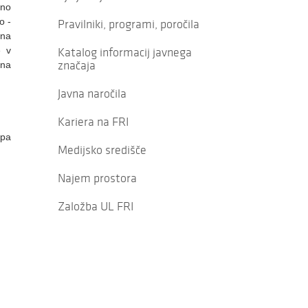
sno
o -
Pravilniki, programi, poročila
 na
e v
Katalog informacij javnega
značaja
tna
Javna naročila
Kariera na FRI
 pa
Medijsko središče
Najem prostora
Založba UL FRI