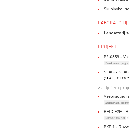
Računalniška 
Skupinsko ve
LABORATORIJ
Laboratorij 
PROJEKTI
P2-0359 - Vse
Raziskovalni progr
SLAIF - SLAIF
(SLAIF), 01.09.
Zaključeni proj
Vseprisotno r
Raziskovalni progr
RFID F2F - R
(
Evropski projekti
PKP 1 - Razvo