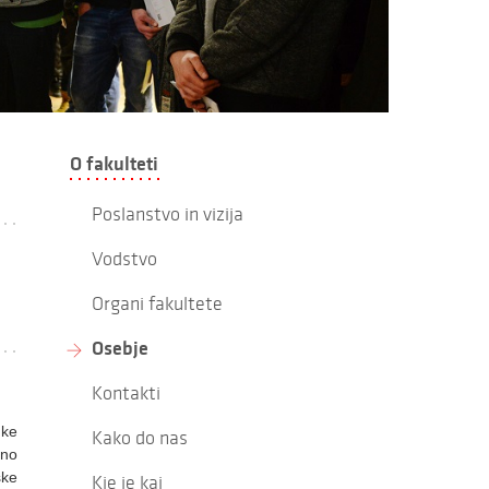
O fakulteti
Poslanstvo in vizija
Vodstvo
Organi fakultete
Osebje
Kontakti
hke
Kako do nas
vno
ske
Kje je kaj