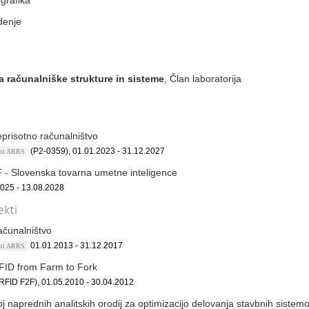
grafika
denje
za računalniške strukture in sisteme
, Član laboratorija
prisotno računalništvo
(P2-0359), 01.01.2023 - 31.12.2027
ami ARRS
 - Slovenska tovarna umetne inteligence
2025 - 13.08.2028
ekti
ačunalništvo
01.01.2013 - 31.12.2017
ami ARRS
FID from Farm to Fork
RFID F2F), 01.05.2010 - 30.04.2012
j naprednih analitskih orodij za optimizacijo delovanja stavbnih sistem