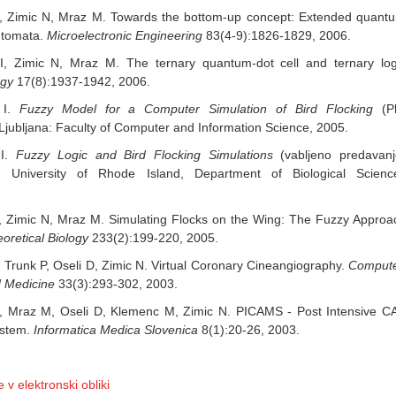
I, Zimic N, Mraz M. Towards the bottom-up concept: Extended quant
automata.
Microelectronic Engineering
83(4-9):1826-1829, 2006.
I, Zimic N, Mraz M. The ternary quantum-dot cell and ternary log
ogy
17(8):1937-1942, 2006.
 I.
Fuzzy Model for a Computer Simulation of Bird Flocking
(P
. Ljubljana: Faculty of Computer and Information Science, 2005.
 I.
Fuzzy Logic and Bird Flocking Simulations
(vabljeno predavanj
: University of Rhode Island, Department of Biological Scienc
, Zimic N, Mraz M. Simulating Flocks on the Wing: The Fuzzy Approa
oretical Biology
233(2):199-220, 2005.
, Trunk P, Oseli D, Zimic N. Virtual Coronary Cineangiography.
Comput
d Medicine
33(3):293-302, 2003.
I, Mraz M, Oseli D, Klemenc M, Zimic N. PICAMS - Post Intensive C
ystem.
Informatica Medica Slovenica
8(1):20-26, 2003.
 v elektronski obliki