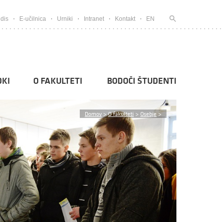
dis
E-učilnica
Urniki
Intranet
Kontakt
EN
KI
O FAKULTETI
BODOČI ŠTUDENTI
Domov
>
O fakulteti
>
Osebje
>