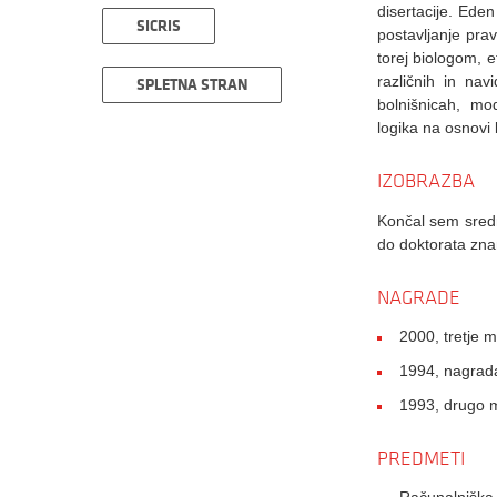
disertacije. Ede
SICRIS
postavljanje prav
torej biologom, 
različnih in na
SPLETNA STRAN
bolnišnicah, mod
logika na osnovi 
IZOBRAZBA
Končal sem sredn
do doktorata znan
NAGRADE
2000, tretje 
1994, nagrada
1993, drugo m
PREDMETI