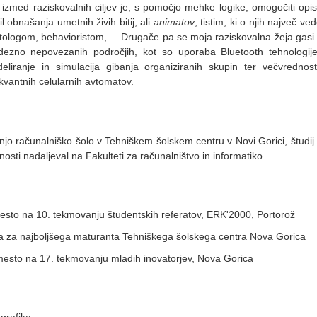
n izmed raziskovalnih ciljev je, s pomočjo mehke logike, omogočiti opi
il obnašanja umetnih živih bitij, ali
animatov
, tistim, ki o njih največ ved
etologom, behavioristom, ... Drugače pa se moja raziskovalna žeja gasi
videzno nepovezanih področjih, kot so uporaba Bluetooth tehnologij
eliranje in simulacija gibanja organiziranih skupin ter večvrednos
kvantnih celularnih avtomatov.
jo računalniško šolo v Tehniškem šolskem centru v Novi Gorici, študij
osti nadaljeval na Fakulteti za računalništvo in informatiko.
mesto na 10. tekmovanju študentskih referatov, ERK'2000, Portorož
 za najboljšega maturanta Tehniškega šolskega centra Nova Gorica
esto na 17. tekmovanju mladih inovatorjev, Nova Gorica