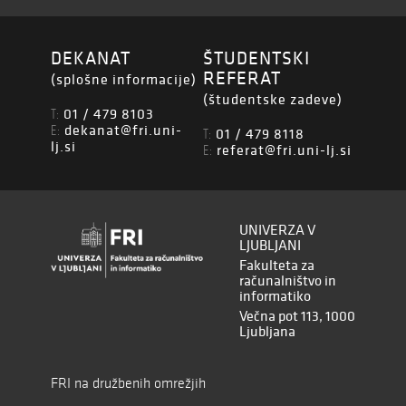
DEKANAT
ŠTUDENTSKI
REFERAT
(splošne informacije)
(študentske zadeve)
01 / 479 8103
T:
dekanat@fri.uni-
E:
01 / 479 8118
T:
lj.si
referat@fri.uni-lj.si
E:
UNIVERZA V
LJUBLJANI
Fakulteta za
računalništvo in
informatiko
Večna pot 113, 1000
Ljubljana
FRI na družbenih omrežjih