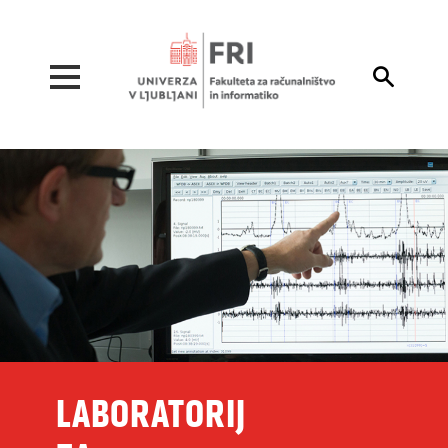
Pojdi na vsebino

LABORATORIJ